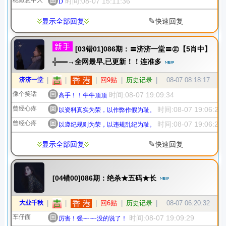
稳做意中人
回
时间:08-07 15:11:36
D
✎
显示全部回复
快速回复
[03错01]086期：〓济济一堂〓㊣【5肖中】
╬══→全网最早,已更新！！连准多
济济一堂
|
|
|
回9贴
|
历史记录
|
08-07 08:18:17
像个笑话
回
时间:08-07 19:09:34
高手！！牛牛顶顶
曾经心疼
回
时间:08-07 19:06:28
以资料真实为荣，以作弊作假为耻。
曾经心疼
回
时间:08-07 19:06:25
以遵纪规则为荣，以违规乱纪为耻。
✎
显示全部回复
快速回复
[04错00]086期：绝杀★五码★长
大业千秋
|
|
|
回6贴
|
历史记录
|
08-07 06:20:32
车仔面
回
时间:08-07 19:09:29
厉害！强~~~~没的说了！