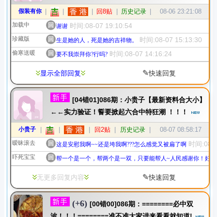
假装有你
|
|
|
回8贴
|
历史记录
|
08-06 23:21:08
加载中
回
时间:08-07 19:10:54
谢谢
珍藏版
回
时间:08-07 15:13:30
生是她的人，死是她的吉祥物。
偷寒送暖
回
时间:08-07 14:16:24
要不我崇拜你?行吗?
✎
显示全部回复
快速回复
[04错01]086期：小贵子【最新资料合大小】
←←实力验证！誓要掀起六合中特狂潮 ！！！
小贵子
|
|
|
回2贴
|
历史记录
|
08-07 08:58:17
暧昧滚去
回
时间:08-0
这是安慰我啊~~还是垮我啊???怎么感觉又被扁了啊
吓死宝宝
回
帮一个是一个，帮两个是一双，只要能帮人~人民感谢你！好料
✎
无更多回复内容
快速回复
(+6)
[00错00]086期：========必中双
波！！！========准不准大家进来看看就知道!