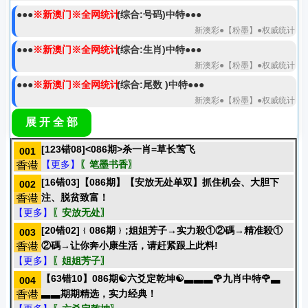
●●●
※新澳门※全网统计
(综合:号码)中特●●●
新澳彩●【粉墨】●权威统计
●●●
※新澳门※全网统计
(综合:生肖)中特●●●
新澳彩●【粉墨】●权威统计
●●●
※新澳门※全网统计
(综合:尾数 )中特●●●
新澳彩●【粉墨】●权威统计
●●●
※新澳门※全网统计
(综合:合数)中特●●●
展 开 全 部
新澳彩●【粉墨】●权威统计
[123错08]<086期>杀一肖=草长莺飞
001
●●●
※新澳门※全网统计
(综合:半波大小)中特●●●
【更多】
〖笔墨书香〗
新澳彩●【粉墨】●权威统计
[16错03]【086期】【安放无处单双】抓住机会、大胆下
002
●●●
※新澳门※全网统计
(综合:号码)中特●●●
注、脱贫致富！
新澳彩●【山人】●权威统计
【更多】
〖安放无处〗
●●●
※新澳门※全网统计
(综合:尾数 )中特●●●
[20错02]﹛086期﹜;姐姐芳子→实力殺①②碼→精准殺①
003
新澳彩●【山人】●权威统计
②碼→让你奔小康生活，请赶紧跟上此料!
●●●
※新澳门※全网统计
(综合:特段)中特●●●
【更多】
〖姐姐芳子〗
新澳彩●【山人】●权威统计
【63错10】086期☯六爻定乾坤☯▃▃▃🌹九肖中特🌹▃
004
▃▃期期精选，实力经典！
●●●
※新澳门※全网统计
(综合:生肖)中特●●●