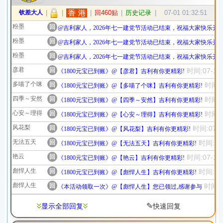
钦差大人
|
|
|
回460贴
|
历史记录
|
07-01 01:32:51
粉墨
回
@吉利家人，2026年七一建党节活动已结束，祝福大家快乐开
粉墨
回
@吉利家人，2026年七一建党节活动已结束，祝福大家快乐开
粉墨
回
@吉利家人，2026年七一建党节活动已结束，祝福大家快乐开
彦君
回
时间:07-10 
《1800元宝已到账》@【彦君】吉利有你更精彩!
多喵了个咪
回
时间:0
《1800元宝已到账》@【多喵了个咪】吉利有你更精彩!
四季～安然
回
时间:0
《1800元宝已到账》@【四季～安然】吉利有你更精彩!
心安～理得
回
时间:0
《1800元宝已到账》@【心安～理得】吉利有你更精彩!
风花梨
回
时间:07-10
《1800元宝已到账》@【风花梨】吉利有你更精彩!
无法五天
回
时间:07-
《1800元宝已到账》@【无法五天】吉利有你更精彩!
艳云
回
时间:07-10 
《1800元宝已到账》@【艳云】吉利有你更精彩!
彪悍人生
回
时间:07-
《1800元宝已到账》@【彪悍人生】吉利有你更精彩!
彪悍人生
回
时间:0
《本活动领取一次》@【彪悍人生】您已领过,感谢参与
✎
显示全部回复
快速回复