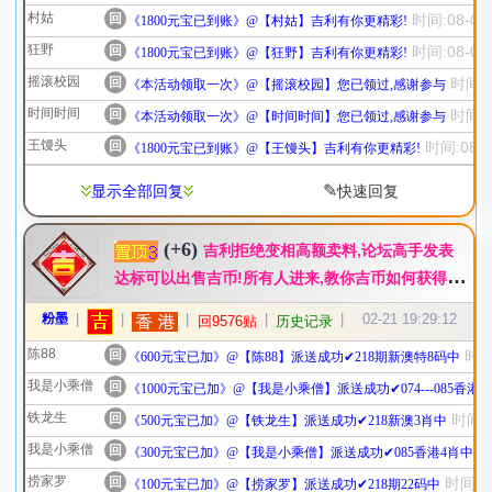
村姑
回
时间:08-06 
《1800元宝已到账》@【村姑】吉利有你更精彩!
狂野
回
时间:08-06 
《1800元宝已到账》@【狂野】吉利有你更精彩!
摇滚校园
回
时间:0
《本活动领取一次》@【摇滚校园】您已领过,感谢参与
时间时间
回
时间:0
《本活动领取一次》@【时间时间】您已领过,感谢参与
王馒头
回
时间:08-06
《1800元宝已到账》@【王馒头】吉利有你更精彩!
✎
显示全部回复
快速回复
(+6)
吉利拒绝变相高额卖料,论坛高手发表
达标可以出售吉币!所有人进来,教你吉币如何获得,1
吉币等同1人民币!支持高手→打赏６元宝起
粉墨
|
|
|
|
|
02-21 19:29:12
回9576贴
历史记录
陈88
回
时间:
《600元宝已加》@【陈88】派送成功✔218期新澳特8码中
我是小乘僧
回
《1000元宝已加》@【我是小乘僧】派送成功✔074---085香港
铁龙生
回
时间:0
《500元宝已加》@【铁龙生】派送成功✔218新澳3肖中
我是小乘僧
回
时
《300元宝已加》@【我是小乘僧】派送成功✔085香港4肖中
捞家罗
回
时间:08
《100元宝已加》@【捞家罗】派送成功✔218期22码中