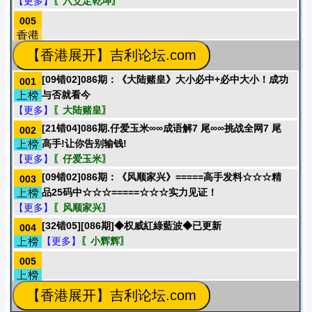
【更多】
〖六爻定乾坤〗
新澳彩●【山人】●权威统计
005
●●●
※新澳门※全网统计
(综合:半波大小)中特●●●
新澳彩●【山人】●权威统计
【香港展开】吉利论坛.com
●●●
※新澳门※全网统计
(综合:号码)中特●●●
新澳彩●【精彩纷呈】●权威统计
[09错02]086期：《大陆赌皇》大小必中+必中大小！成功
001
●●●
※新澳门※全网统计
(综合:头单双)中特●●●
与否就看今
【更多】
〖大陆赌皇〗
新澳彩●【精彩纷呈】●权威统计
[21错04]086期.仔爱玉米∞∞成语解7 尾∞∞挑战全网7 尾
●●●
※新澳门※全网统计
(综合:特段)中特●●●
002
高手!让你告别输钱!
新澳彩●【精彩纷呈】●权威统计
【更多】
〖仔爱玉米〗
●●●
※新澳门※全网统计
(综合:五门)中特●●●
[09错02]086期：《风顺家兴》=====高手发料☆☆☆精
003
新澳彩●【精彩纷呈】●权威统计
品25码中☆☆☆=====☆☆☆实力见证！
●●●
※新澳门※全网统计
(综合:生肖)中特●●●
【更多】
〖风顺家兴〗
新澳彩●【精彩纷呈】●权威统计
[32错05][086期]◆权威紅綠藍波◆已更新
004
●●●
※新澳门※全网统计
(综合:尾数 )中特●●●
【更多】
〖小辉辉〗
新澳彩●【吉吉】●权威统计
005
●●●
※新澳门※全网统计
(综合:合数)中特●●●
新澳彩●【吉吉】●权威统计
【香港展开】吉利论坛.com
●●●
※新澳门※全网统计
(综合:五行)中特●●●