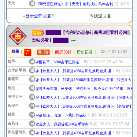
●●●
※新澳门※全网统计
(综合:五行)中特●●●
无天
回
时间:08-07 
《58元宝已赠送》@【无天】签到成功,马年吉利
新澳彩●【红姐】●权威统计
✎
显示全部回复
快速回复
●●●
※新澳门※全网统计
(综合:半波单双)中特●●●
新澳彩●【红姐】●权威统计
●●●
※新澳门※全网统计
(综合:两面盘)中特●●●
█████【吉利论坛▒修订新规则▒看料必阅▒
新澳彩●【红姐】●权威统计
发帖必看】█████
●●●
※新澳门※全网统计
(综合:两面盘)中特●●●
粉墨
|
|
|
|
|
02-24 01:13:04
回1530贴
历史记录
新澳彩●【大发】●权威统计
粉墨
回
时间:08-07 18:43:30
@樱花草，7800吉币已派送！
●●●
※新澳门※全网统计
(综合:合数)中特●●●
古堡的早晨
回
新澳彩●【大发】●权威统计
时间:08-07
@【钦差大人】 ,我要提4000吉币兑换现金,谢谢！
●●●
※新澳门※全网统计
(综合:五行)中特●●●
樱花草
回
@【钦差大人】 ,我要提13000吉币兑换现金,谢谢！我已在
新澳彩●【大发】●权威统计
粉墨
回
@骨头爱凯凯、长安佬、浪迹天涯，因今天白天忙私事，没有
●●●
※新澳门※全网统计
(综合:半波单双)中特●●●
浪迹天涯
回
@【钦差大人】,我要提8000吉币兑换现金,谢谢.@【浪迹天涯】
新澳彩●【大发】●权威统计
长安佬
回
@【钦差大人】,我要提5000吉币兑换现金,谢谢.@【长安佬】3
●●●
☆新澳门☆综合比赛
(三十码)中特●●●
粉墨
回
时间:08-06 16:19:18
@诸葛瑾，请加一下我们的q或v
新澳彩●【粉墨】●比赛统计“仅负责统计,记录大家自己保存
诸葛瑾
回
时间:08-06 15:57:04
钦差大人，我要提现280吉币谢谢
●●●
☆新澳门☆综合比赛
(九肖)中特●●●
骨头爱凯凯
回
时间:08-06
新澳彩●【粉墨】●比赛统计“仅负责统计,记录大家自己保存
@【钦差大人】 ,我要提4000吉币兑换现金,谢谢！