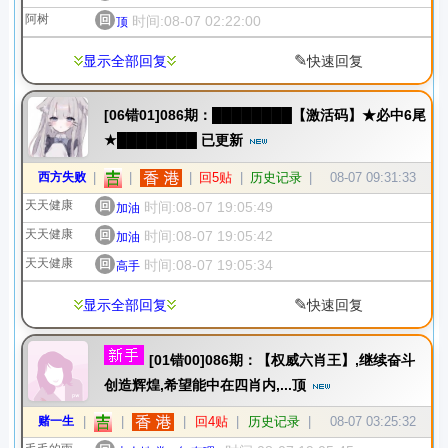
阿树
回
时间:08-07 02:22:00
顶
✎
显示全部回复
快速回复
[06错01]086期：████████【激活码】★必中6尾
★████████ 已更新
西方失败
|
|
|
回5贴
|
历史记录
|
08-07 09:31:33
天天健康
回
时间:08-07 19:05:49
加油
天天健康
回
时间:08-07 19:05:42
加油
天天健康
回
时间:08-07 19:05:34
高手
✎
显示全部回复
快速回复
[01错00]086期：【权威六肖王】,继续奋斗
创造辉煌,希望能中在四肖内,...顶
赌一生
|
|
|
回4贴
|
历史记录
|
08-07 03:25:32