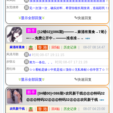
斌斌跑
回
时间:
顶顶顶顶顶顶顶顶顶顶顶顶顶顶顶顶顶顶顶顶顶顶顶顶顶
东莞律师
回
见一次顶一次，确实好料，希望你能长期发表，造福彩民！向
✎
显示全部回复
快速回复
[12错02](086期)════→麻涌有蕉食→7尾╬
═─→免费公开中←════准准准→→
麻涌有蕉食
|
|
|
回5贴
|
历史记录
|
08-07 08:14:47
风清月朗
回
时间:08-07 19:11:15
d
步惊云
回
时间:08-07 17:21:28
努力~~各位。。。
西红柿
回
时间:
☆☆看帖是缘☆中奖是福☆顶你☆无私奉献☆你辛苦了☆
✎
显示全部回复
快速回复
[04错00]<086期>农民新干线㊣㊣㊣特码32
㊣㊣㊣特码32㊣㊣㊣特码32㊣㊣㊣农民新干线
农民新干线
|
|
|
回4贴
|
历史记录
|
08-07 04:23:00