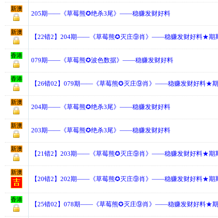
新澳
205期——《草莓熊✪绝杀3尾》——稳赚发财好料
新澳
【22错2】204期——《草莓熊✪灭庄⑨肖》——稳赚发财好料★期
香港
079期——《草莓熊✪波色数据》——稳赚发财好料
香港
【26错02】079期——《草莓熊✪灭庄⑨肖》——稳赚发财好料★
新澳
204期——《草莓熊✪绝杀3尾》——稳赚发财好料
新澳
203期——《草莓熊✪绝杀3尾》——稳赚发财好料
新澳
【21错2】203期——《草莓熊✪灭庄⑨肖》——稳赚发财好料★期
新澳
【20错2】202期——《草莓熊✪灭庄⑨肖》——稳赚发财好料★期
香港
【25错02】078期——《草莓熊✪灭庄⑨肖》——稳赚发财好料★