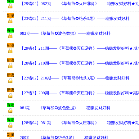
香港
【29错04】082期——《草莓熊✪灭庄⑨肖》——稳赚发财好料★
新澳
【23错02】211期——《草莓熊✪绝杀3尾》——稳赚发财好料
香港
082期——《草莓熊✪波色数据》——稳赚发财好料
新澳
【29错4】211期——《草莓熊✪灭庄⑨肖》——稳赚发财好料★期
新澳
【28错4】210期——《草莓熊✪灭庄⑨肖》——稳赚发财好料★期
新澳
【22错02】210期——《草莓熊✪绝杀3尾》——稳赚发财好料
新澳
【27错3】209期——《草莓熊✪灭庄⑨肖》——稳赚发财好料★期
香港
081期——《草莓熊✪波色数据》——稳赚发财好料
香港
【28错04】081期——《草莓熊✪灭庄⑨肖》——稳赚发财好料★
新澳
209期——《草莓熊✪绝杀3尾》——稳赚发财好料