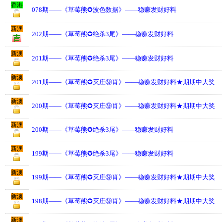
香港
078期——《草莓熊✪波色数据》——稳赚发财好料
新澳
202期——《草莓熊✪绝杀3尾》——稳赚发财好料
新澳
201期——《草莓熊✪绝杀3尾》——稳赚发财好料
新澳
201期——《草莓熊✪灭庄⑨肖》——稳赚发财好料★期期中大奖
新澳
200期——《草莓熊✪灭庄⑨肖》——稳赚发财好料★期期中大奖
新澳
200期——《草莓熊✪绝杀3尾》——稳赚发财好料
新澳
199期——《草莓熊✪绝杀3尾》——稳赚发财好料
新澳
199期——《草莓熊✪灭庄⑨肖》——稳赚发财好料★期期中大奖
新澳
198期——《草莓熊✪灭庄⑨肖》——稳赚发财好料★期期中大奖
新澳