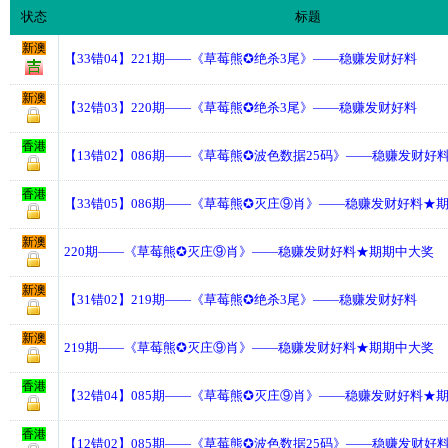
状态
标题
新澳
【33错04】221期——《草莓熊✪绝杀3尾》——稳赚发财好料
新澳
【32错03】220期——《草莓熊✪绝杀3尾》——稳赚发财好料
香港
【13错02】086期——《草莓熊✪波色数据25码》——稳赚发财好
香港
【33错05】086期——《草莓熊✪灭庄⑨肖》——稳赚发财好料★
新澳
220期——《草莓熊✪灭庄⑨肖》——稳赚发财好料★期期中大奖
新澳
【31错02】219期——《草莓熊✪绝杀3尾》——稳赚发财好料
新澳
219期——《草莓熊✪灭庄⑨肖》——稳赚发财好料★期期中大奖
香港
【32错04】085期——《草莓熊✪灭庄⑨肖》——稳赚发财好料★
香港
【12错02】085期——《草莓熊✪波色数据25码》——稳赚发财好