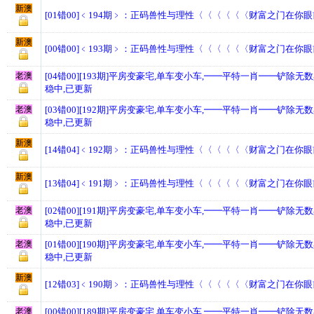
新澳
[01错00]﹤194期﹥：正码兽性与理性〈〈〈〈〈〈财富之门在你
新澳
[00错00]﹤193期﹥：正码兽性与理性〈〈〈〈〈〈财富之门在你
老澳
[04错00][193期]平房变豪宅,单车变小车,━━平特一肖━━铲除
稳中,已更新
老澳
[03错00][192期]平房变豪宅,单车变小车,━━平特一肖━━铲除
稳中,已更新
新澳
[14错04]﹤192期﹥：正码兽性与理性〈〈〈〈〈〈财富之门在你
新澳
[13错04]﹤191期﹥：正码兽性与理性〈〈〈〈〈〈财富之门在你
老澳
[02错00][191期]平房变豪宅,单车变小车,━━平特一肖━━铲除
稳中,已更新
老澳
[01错00][190期]平房变豪宅,单车变小车,━━平特一肖━━铲除
稳中,已更新
新澳
[12错03]﹤190期﹥：正码兽性与理性〈〈〈〈〈〈财富之门在你
老澳
[00错00][189期]平房变豪宅,单车变小车,━━平特一肖━━铲除