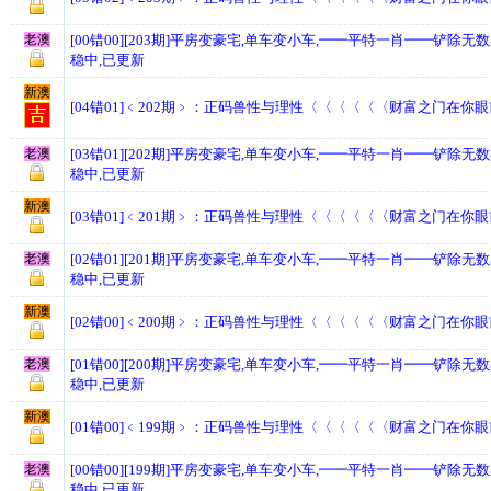
老澳
[00错00][203期]平房变豪宅,单车变小车,━━平特一肖━━铲除
稳中,已更新
新澳
[04错01]﹤202期﹥：正码兽性与理性〈〈〈〈〈〈财富之门在你
老澳
[03错01][202期]平房变豪宅,单车变小车,━━平特一肖━━铲除
稳中,已更新
新澳
[03错01]﹤201期﹥：正码兽性与理性〈〈〈〈〈〈财富之门在你
老澳
[02错01][201期]平房变豪宅,单车变小车,━━平特一肖━━铲除
稳中,已更新
新澳
[02错00]﹤200期﹥：正码兽性与理性〈〈〈〈〈〈财富之门在你
老澳
[01错00][200期]平房变豪宅,单车变小车,━━平特一肖━━铲除
稳中,已更新
新澳
[01错00]﹤199期﹥：正码兽性与理性〈〈〈〈〈〈财富之门在你
老澳
[00错00][199期]平房变豪宅,单车变小车,━━平特一肖━━铲除
稳中,已更新