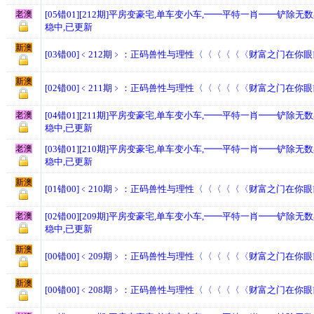
老澳
[05错01][212期]平房变豪宅,单车变小车,━━平特一肖━━铲除
稳中,已更新
新澳
[03错00]﹤212期﹥：正码兽性与理性〈〈〈〈〈〈财富之门在你
新澳
[02错00]﹤211期﹥：正码兽性与理性〈〈〈〈〈〈财富之门在你
老澳
[04错01][211期]平房变豪宅,单车变小车,━━平特一肖━━铲除
稳中,已更新
老澳
[03错01][210期]平房变豪宅,单车变小车,━━平特一肖━━铲除
稳中,已更新
新澳
[01错00]﹤210期﹥：正码兽性与理性〈〈〈〈〈〈财富之门在你
老澳
[02错00][209期]平房变豪宅,单车变小车,━━平特一肖━━铲除
稳中,已更新
新澳
[00错00]﹤209期﹥：正码兽性与理性〈〈〈〈〈〈财富之门在你
新澳
[00错00]﹤208期﹥：正码兽性与理性〈〈〈〈〈〈财富之门在你