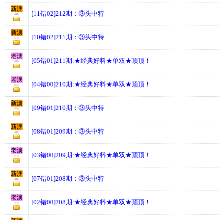
新澳
[11错02]212期：③头中特
新澳
[10错02]211期：③头中特
老澳
[05错01]211期:★经典好料★单双★顶顶！
老澳
[04错00]210期:★经典好料★单双★顶顶！
新澳
[09错01]210期：③头中特
新澳
[08错01]209期：③头中特
老澳
[03错00]209期:★经典好料★单双★顶顶！
新澳
[07错01]208期：③头中特
老澳
[02错00]208期:★经典好料★单双★顶顶！