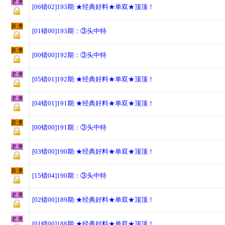
老澳
[06错02]193期:★经典好料★单双★顶顶！
新澳
[01错00]193期：③头中特
新澳
[00错00]192期：③头中特
老澳
[05错01]192期:★经典好料★单双★顶顶！
老澳
[04错01]191期:★经典好料★单双★顶顶！
新澳
[00错00]191期：③头中特
老澳
[03错00]190期:★经典好料★单双★顶顶！
新澳
[15错04]190期：③头中特
老澳
[02错00]189期:★经典好料★单双★顶顶！
老澳
[01错00]188期:★经典好料★单双★顶顶！