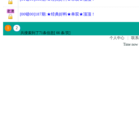
老澳
[00错00]187期:★经典好料★单双★顶顶！
1
2
共搜索到了71条信息[ 66 条/页]
个人中心
|
联系
Time now 