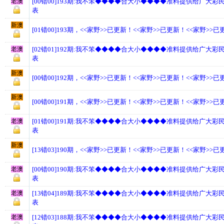
老澳
[00错00]193期:我不笨◆◆◆◆合大小◆◆◆◆准料提供给广大
表
新澳
[01错00]193期，<<家野>>已更新！<<家野>>已更新！<<家野>>已
老澳
[02错01]192期:我不笨◆◆◆◆合大小◆◆◆◆准料提供给广大
表
新澳
[00错00]192期，<<家野>>已更新！<<家野>>已更新！<<家野>>已
新澳
[00错00]191期，<<家野>>已更新！<<家野>>已更新！<<家野>>已
老澳
[01错00]191期:我不笨◆◆◆◆合大小◆◆◆◆准料提供给广大
表
新澳
[13错03]190期，<<家野>>已更新！<<家野>>已更新！<<家野>>已
老澳
[00错00]190期:我不笨◆◆◆◆合大小◆◆◆◆准料提供给广大
表
老澳
[13错04]189期:我不笨◆◆◆◆合大小◆◆◆◆准料提供给广大
表
老澳
[12错03]188期:我不笨◆◆◆◆合大小◆◆◆◆准料提供给广大