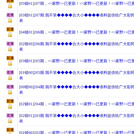
新澳
[05错01]207期，<<家野>>已更新！<<家野>>已更新！<<家野>>已
老澳
[03错01]207期:我不笨◆◆◆◆合大小◆◆◆◆准料提供给广大
表
新澳
[04错01]206期，<<家野>>已更新！<<家野>>已更新！<<家野>>已
老澳
[02错00]206期:我不笨◆◆◆◆合大小◆◆◆◆准料提供给广大
表
新澳
[03错01]205期，<<家野>>已更新！<<家野>>已更新！<<家野>>已
老澳
[01错00]205期:我不笨◆◆◆◆合大小◆◆◆◆准料提供给广大
表
老澳
[00错00]204期:我不笨◆◆◆◆合大小◆◆◆◆准料提供给广大
表
新澳
[02错01]204期，<<家野>>已更新！<<家野>>已更新！<<家野>>已
老澳
[02错01]203期:我不笨◆◆◆◆合大小◆◆◆◆准料提供给广大
表
新澳
[01错00]203期，<<家野>>已更新！<<家野>>已更新！<<家野>>已