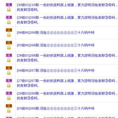
老澳
[30错03]210期:一份好的資料跟上就賺，實力證明泪妆发财③⑥
的发财③⑥码。
老澳
[29错03]209期:一份好的資料跟上就賺，實力證明泪妆发财③⑥
的发财③⑥码。
新澳
[06错00]209期:泪妆㊣㊣㊣㊣㊣㊣㊣㊣三十六码中特
新澳
[05错00]208期:泪妆㊣㊣㊣㊣㊣㊣㊣㊣三十六码中特
老澳
[28错03]208期:一份好的資料跟上就賺，實力證明泪妆发财③⑥
的发财③⑥码。
新澳
[04错00]207期:泪妆㊣㊣㊣㊣㊣㊣㊣㊣三十六码中特
老澳
[27错03]207期:一份好的資料跟上就賺，實力證明泪妆发财③⑥
的发财③⑥码。
老澳
[26错03]206期:一份好的資料跟上就賺，實力證明泪妆发财③⑥
的发财③⑥码。
新澳
[03错00]206期:泪妆㊣㊣㊣㊣㊣㊣㊣㊣三十六码中特