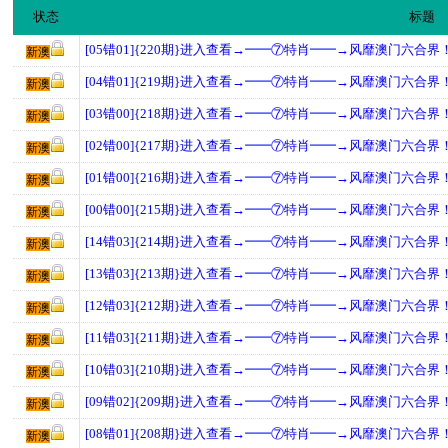
状态
标题
[05错01]{220期}进入查看→━━⑦特肖━━→风靡澳门六合界
新澳
[04错01]{219期}进入查看→━━⑦特肖━━→风靡澳门六合界
新澳
[03错00]{218期}进入查看→━━⑦特肖━━→风靡澳门六合界
新澳
[02错00]{217期}进入查看→━━⑦特肖━━→风靡澳门六合界
新澳
[01错00]{216期}进入查看→━━⑦特肖━━→风靡澳门六合界
新澳
[00错00]{215期}进入查看→━━⑦特肖━━→风靡澳门六合界
新澳
[14错03]{214期}进入查看→━━⑦特肖━━→风靡澳门六合界
新澳
[13错03]{213期}进入查看→━━⑦特肖━━→风靡澳门六合界
新澳
[12错03]{212期}进入查看→━━⑦特肖━━→风靡澳门六合界
新澳
[11错03]{211期}进入查看→━━⑦特肖━━→风靡澳门六合界
新澳
[10错03]{210期}进入查看→━━⑦特肖━━→风靡澳门六合界
新澳
[09错02]{209期}进入查看→━━⑦特肖━━→风靡澳门六合界
新澳
[08错01]{208期}进入查看→━━⑦特肖━━→风靡澳门六合界
新澳