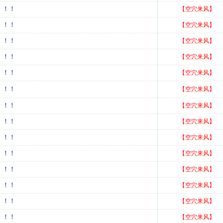
！！！
【空穴来风】
！！！
【空穴来风】
！！！
【空穴来风】
！！！
【空穴来风】
！！！
【空穴来风】
！！！
【空穴来风】
！！！
【空穴来风】
！！！
【空穴来风】
！！！
【空穴来风】
！！！
【空穴来风】
！！！
【空穴来风】
！！！
【空穴来风】
！！！
【空穴来风】
！！！
【空穴来风】