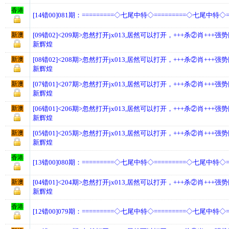
香港
[14错00]081期：=========◇七尾中特◇=========◇七尾中特◇=
新澳
[09错02]<209期>忽然打开jx013,居然可以打开，+++杀②肖+++
新辉煌
新澳
[08错02]<208期>忽然打开jx013,居然可以打开，+++杀②肖+++
新辉煌
新澳
[07错01]<207期>忽然打开jx013,居然可以打开，+++杀②肖+++
新辉煌
新澳
[06错01]<206期>忽然打开jx013,居然可以打开，+++杀②肖+++
新辉煌
新澳
[05错01]<205期>忽然打开jx013,居然可以打开，+++杀②肖+++
新辉煌
香港
[13错00]080期：=========◇七尾中特◇=========◇七尾中特◇=
新澳
[04错01]<204期>忽然打开jx013,居然可以打开，+++杀②肖+++
新辉煌
香港
[12错00]079期：=========◇七尾中特◇=========◇七尾中特◇=