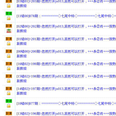
新澳
[03错01]<203期>忽然打开jx013,居然可以打开，+++杀②肖+++
新辉煌
香港
[11错00]078期：=========◇七尾中特◇=========◇七尾中特◇=
新澳
[02错00]<202期>忽然打开jx013,居然可以打开，+++杀②肖+++
新辉煌
新澳
[01错00]<201期>忽然打开jx013,居然可以打开，+++杀②肖+++
新辉煌
新澳
[00错00]<200期>忽然打开jx013,居然可以打开，+++杀②肖+++
新辉煌
新澳
[16错02]<199期>忽然打开jx013,居然可以打开，+++杀②肖+++
新辉煌
新澳
[15错02]<198期>忽然打开jx013,居然可以打开，+++杀②肖+++
新辉煌
新澳
[14错02]<197期>忽然打开jx013,居然可以打开，+++杀②肖+++
新辉煌
香港
[10错00]077期：=========◇七尾中特◇=========◇七尾中特◇=
新澳
[13错02]<196期>忽然打开jx013,居然可以打开，+++杀②肖+++