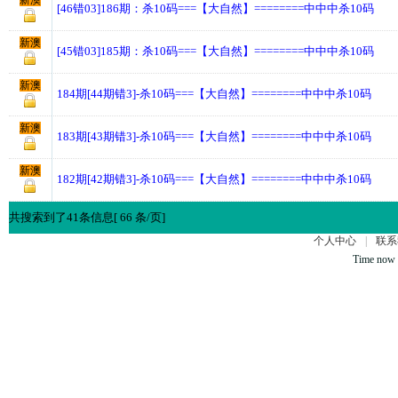
新澳
[46错03]186期：杀10码===【大自然】========中中中杀10码
新澳
[45错03]185期：杀10码===【大自然】========中中中杀10码
新澳
184期[44期错3]-杀10码===【大自然】========中中中杀10码
新澳
183期[43期错3]-杀10码===【大自然】========中中中杀10码
新澳
182期[42期错3]-杀10码===【大自然】========中中中杀10码
共搜索到了41条信息[ 66 条/页]
个人中心
|
联系
Time now 