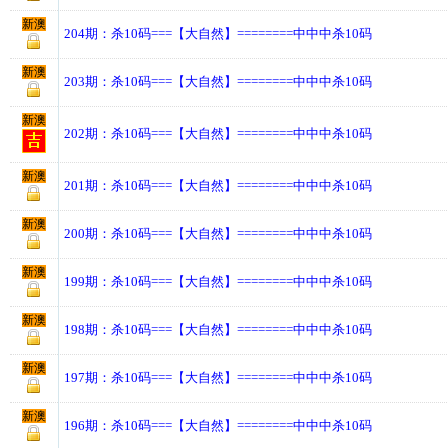
新澳
204期：杀10码===【大自然】========中中中杀10码
新澳
203期：杀10码===【大自然】========中中中杀10码
新澳
202期：杀10码===【大自然】========中中中杀10码
新澳
201期：杀10码===【大自然】========中中中杀10码
新澳
200期：杀10码===【大自然】========中中中杀10码
新澳
199期：杀10码===【大自然】========中中中杀10码
新澳
198期：杀10码===【大自然】========中中中杀10码
新澳
197期：杀10码===【大自然】========中中中杀10码
新澳
196期：杀10码===【大自然】========中中中杀10码