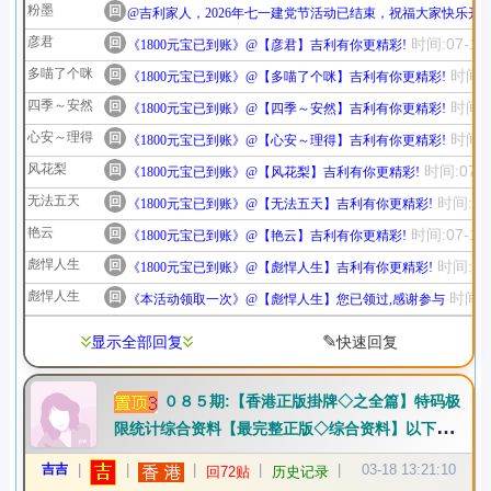
粉墨
回
@吉利家人，2026年七一建党节活动已结束，祝福大家快乐开
彦君
回
时间:07-10 
《1800元宝已到账》@【彦君】吉利有你更精彩!
多喵了个咪
回
时间:0
《1800元宝已到账》@【多喵了个咪】吉利有你更精彩!
四季～安然
回
时间:0
《1800元宝已到账》@【四季～安然】吉利有你更精彩!
心安～理得
回
时间:0
《1800元宝已到账》@【心安～理得】吉利有你更精彩!
风花梨
回
时间:07-10
《1800元宝已到账》@【风花梨】吉利有你更精彩!
无法五天
回
时间:07-
《1800元宝已到账》@【无法五天】吉利有你更精彩!
艳云
回
时间:07-10 
《1800元宝已到账》@【艳云】吉利有你更精彩!
彪悍人生
回
时间:07-
《1800元宝已到账》@【彪悍人生】吉利有你更精彩!
彪悍人生
回
时间:0
《本活动领取一次》@【彪悍人生】您已领过,感谢参与
✎
显示全部回复
快速回复
０８５期:【香港正版掛牌◇之全篇】特码极
限统计综合资料【最完整正版◇综合资料】以下回复
是新澳门和香港全年资料大全
吉吉
|
|
|
|
|
03-18 13:21:10
回72贴
历史记录