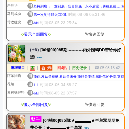
严英华
回
坚持到底→一发到底→负责到底→永不后退→勇往直前......好
马到成功
回
时间:08-06 05:31:46
第一次见得那么COOL
苛政猛虎
回
时间:08-05 23:25:34
ddd
✎
显示全部回复
快速回复
(+6)
[00错00]085期.----------内外围码DD带给你好
运!
琳琅满目
|
|
|
回4贴
|
历史记录
|
08-05 08:13:42
阿尔法狗
回
顶你.发贴是奉献.看贴是缘分.顶贴是友情.感谢你的分享.支持你!
花组
回
时间:08-06 04:55:27
111
赤裸裸好料
回
时间:08-05 22:37:57
ddd
✎
显示全部回复
快速回复
[04错00]085期:★▃▃▃▃▃★半单双期期免
费公开！★▃▃▃▃▃★半单双