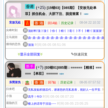
(+25)
[15错03]【085期】【安放无处单
双】抓住机会、大胆下注、脱贫致富！
安放无处
|
|
|
|
|
08-04 22:10:32
回14贴
历史记录
尖峰时刻
回
时间
顶好料!顶┠顶┨┠你┨┠精┨┠彩┨┠不┨┠断┨顶顶顶!
立马就转
回
鼎~鼎~鼎~鼎~鼎~鼎~鼎~鼎~鼎~鼎~鼎~鼎~鼎~鼎~鼎~鼎~鼎~
缠绵的悲伤
回
时间:08-05 08:51:06
顶顶
✎
显示全部回复
快速回复
(+7)
[03错01]085期：======【精准】===
=== 【单双】 ======
东莞首负
|
|
|
回7贴
|
历史记录
|
08-05 07:57:52
归来吧
回
时间:
无私发贴积德后代，谢谢您的无私发表，祝好人一生平安.
小強
回
时间:08-06 08:07:20
高手！牛D
退隐的王
回
时间:08-05 23:05:25
楼上的话等于没说~~~