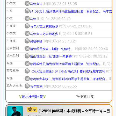
小文文
回
时间:06-23 01:33:05
马年大吉
小丈
回
@【小丈】,请到签到活动置顶主题回复，谢谢配合。 马年吉利
小丈
回
时间:04-22 19:02:40
马年
小文文
回
时间:04-21 23:03:18
马年大吉之衣锦还乡
小文文
回
时间:04-18 03:15:51
马年大吉之衣锦还乡
小文文
回
时间:04-14 23:43:27
买啥中啥
追求胜利
回
时间:02-24 09:20:46
请管理员发表，期期一句解特，
追求胜利
回
时间:02-24 08:32:12
请山管理员，发“期期一句解特”
粉墨
回
时间:02-
@西瓜桃子,请到签到活动置顶主题回复，谢谢配合。
西瓜桃子
回
时间:0
《58元宝已赠送》@【不会飞的鸡】签到成功,蛇年吉利
粉墨
回
时间:
@鸡年大丰收，,请到签到活动置顶主题回复，谢谢配合。
鸡年大丰收
回
时间:02-14 00:25:55
马年吉利
✎
显示全部回复
快速回复
[12错01]085期：本坛好料→☆平特一肖→已