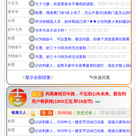
小文文
回
时间:08-01 12:17:1
九十七载，你是那首永不褪色的战歌。
黑哥哥
回
粉墨：我老奥门杀3肖上传了，怎么不显示[老奥门是怎么回亊
云哥
回
并没有物是人非，如何再战江湖？▶▶@吉利家人有好建议在
必中七肖
回
时间:07-28 19:53:22
马年大吉大吉大利！
粉墨
回
@为钱奋斗，可以复制，都没问题，你换个浏览器测试看看，如谷歌
为钱奋斗
回
时间:07-26 10:02:20
天墨。的三十六码为何无法复制
为钱奋斗
回
时间:07-26 09:58:37
天墨。的三十六码为何无法复制
粉墨
回
@吉利家人，这两天家中办喜事宴席比较忙，现在才能上线处
✎
显示全部回复
快速回复
风雨兼程百年路，不忘初心向未来。新吉利
用户将获得(1800元宝,即18吉币)
钦差大人
|
|
|
回460贴
|
历史记录
|
07-01 01:32:51
粉墨
回
@吉利家人，2026年七一建党节活动已结束，祝福大家快乐开
粉墨
回
@吉利家人，2026年七一建党节活动已结束，祝福大家快乐开