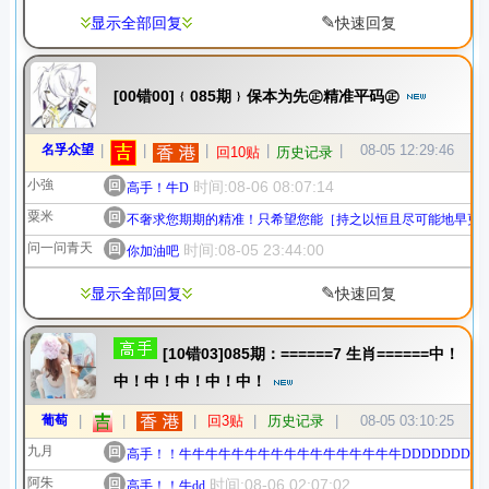
✎
显示全部回复
快速回复
[00错00]﹛085期﹜保本为先㊣精准平码㊣
名孚众望
|
|
|
|
|
08-05 12:29:46
回10贴
历史记录
小強
回
时间:08-06 08:07:14
高手！牛D
粟米
回
不奢求您期期的精准！只希望您能［持之以恒且尽可能地早更
问一问青天
回
时间:08-05 23:44:00
你加油吧
✎
显示全部回复
快速回复
[10错03]085期：======7 生肖======中！
中！中！中！中！中！
葡萄
|
|
|
回3贴
|
历史记录
|
08-05 03:10:25
九月
回
高手！！牛牛牛牛牛牛牛牛牛牛牛牛牛牛牛牛牛DDDDDDDDDDD
阿朱
回
时间:08-06 02:07:02
高手！！牛dd