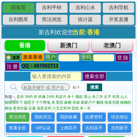
回首页
吉利平特
吉利心水
吉利导航
吉利图库
简洁浏览
统计器
开奖直播
当前:香港
新吉利欢迎您
香港
新澳门
老澳门
发表香港
用户:
密码:
QQ：487002713
搜索
帖子
热搜：
是你
36码
初
依俪
24码
风蓝月
杀十
颜奴
黄山
杀三肖
右手
初衷
山人
骑猪闯天下
相思子
个个野兔
杀
黑宫
纵横
非级
家家户户
飘移
惊喜无限
模糊的
糊涂
养虎自齧
征服
福星送码
六爻定乾坤
固然
杀一肖
简洁浏览
我的关注
我的收藏
比赛资料
综合地址
查看全部
VIP认证
上榜高手
吉利高手
吉利新手