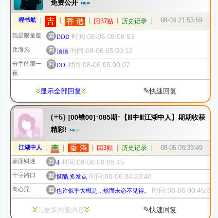
免费公开
程书航
|
|
|
|
|
08-04 21:53:59
回37贴
历史记录
我是限量版
回
时间:08-06 08:08:53
DDD
岳海风
回
时间:08-06 05:00:12
顶顶
分手的那一
回
时间:08-06 05:00:07
DD
夜
✎
显示全部回复
快速回复
(+6)
[00错00]↑085期↑【Ⅲ中Ⅲ江湖中人】期期收获
精彩!
江湖中人
|
|
|
回3贴
|
历史记录
|
08-05 08:39:49
蒙面财迷
回
时间:08-06 08:08:45
d
十字路口
回
时间:08-06 04:23:48
挺酷,多发点
离心咒
回
时间:08-06 00:45:36
也许似乎大概是，然而未必不见得。
✎
无更多回复内容
快速回复