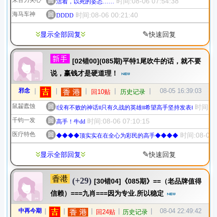
朱古力夹心
回
时间:08-06 07:54:38
活着，以死的姿态……
海马车神
回
时间:08-06 00:21:40
DDDD
✎
显示全部回复
快速回复
[02错00](085期)平特1尾吹牛的话，就不要
说，赢钱才是硬道理！
邪念
|
|
|
|
|
08-05 16:39:03
回10贴
历史记录
鼠齧蠹蚀
回
时间:08-
‖没有不败的神话‖‖只有久战的英雄‖‖希望高手坚持发表‖
千钧一发
回
时间:08-06 07:10:15
高手！牛dd
医疗特色
回
时间:08-06 0
◆◆◆◆顶实实在在全心为彩民的高手◆◆◆◆
✎
显示全部回复
快速回复
(+29)
[30错04]《085期》==（老品牌值得
信赖）===九肖===因为专业.所以稳定
中再今期
|
|
|
|
|
08-04 22:49:42
回24贴
历史记录