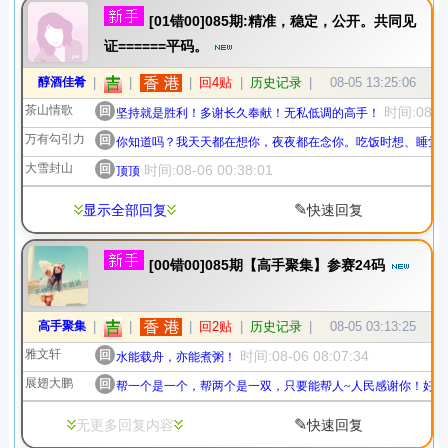
[01错00]085期:精准，稳定，公开。共同见
证======平码。
醇酒佳肴
|
|
|
回4贴
|
历史记录
|
08-05 13:25:06
茶山情歌
回
时间:08-06
坚持就是胜利！多谢长久奉献！无私低调的高手！
万有勾引力
回
你知道吗？我天天都在想你，夜夜都在念你。吃饭时想、睡觉
大雪封山
回
时间:08-06 00:38:01
顶顶
✎
显示全部回复
快速回复
[00错00]085期【高手聚集】参赛24码
高手聚集
|
|
|
回2贴
|
历史记录
|
08-05 03:13:25
雅文轩
回
时间:08-06 08:07:34
水能载舟，亦能煮粥！
展翅大鹏
回
帮一个是一个，帮两个是一双，只要能帮人~人民感谢你！好料
✎
无更多回复内容
快速回复