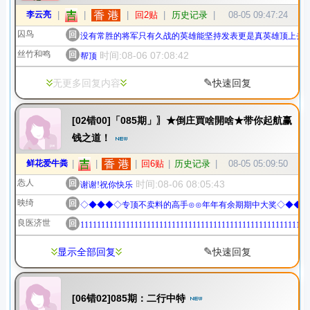
李云亮
|
|
|
回2贴
|
历史记录
|
08-05 09:47:24
囚鸟
回
没有常胜的将军只有久战的英雄能坚持发表更是真英雄顶上去
丝竹和鸣
回
时间:08-06 07:08:42
帮顶
✎
无更多回复内容
快速回复
[02错00]「085期」〗★倒庄買啥開啥★带你起航赢
钱之道！
鲜花爱牛粪
|
|
|
回6贴
|
历史记录
|
08-05 05:09:50
怣人
回
时间:08-06 08:05:43
谢谢!祝你快乐
映绮
回
◇◆◆◆◇专顶不卖料的高手⊙⊙年年有余期期中大奖◇◆◆
良医济世
回
1111111111111111111111111111111111111111111111111111111
✎
显示全部回复
快速回复
[06错02]085期：二行中特