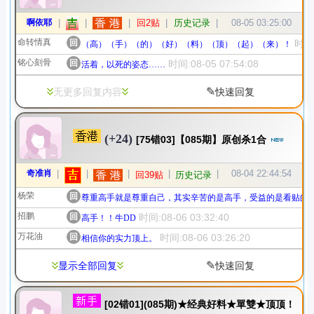
啊依耶
|
|
|
回2贴
|
历史记录
|
08-05 03:25:00
命转情真
回
时间:
（高）（手）（的）（好）（料）（顶）（起）（来）！
铭心刻骨
回
时间:08-05 07:54:08
活着，以死的姿态……
✎
无更多回复内容
快速回复
(+24)
[75错03]【085期】原创杀1合
奇准肖
|
|
|
|
|
08-04 22:44:54
回39贴
历史记录
杨荣
回
尊重高手就是尊重自己，其实辛苦的是高手，受益的是看贴的
招鹏
回
时间:08-06 03:32:40
高手！！牛DD
万花油
回
时间:08-06 03:26:20
相信你的实力顶上。
✎
显示全部回复
快速回复
[02错01](085期)★经典好料★單雙★顶顶！