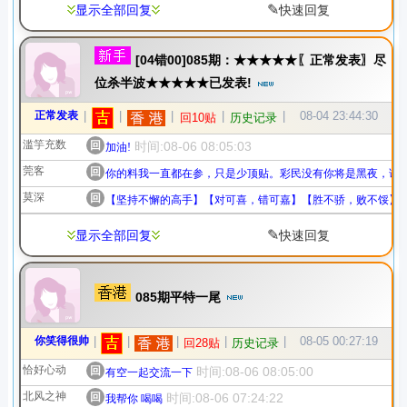
✎
显示全部回复
快速回复
[04错00]085期：★★★★★〖正常发表〗尽
位杀半波★★★★★已发表!
正常发表
|
|
|
|
|
08-04 23:44:30
回10贴
历史记录
滥竽充数
回
时间:08-06 08:05:03
加油!
莞客
回
你的料我一直都在参，只是少顶贴。彩民没有你将是黑夜，请
莫深
回
【坚持不懈的高手】【对可喜，错可嘉】【胜不骄，败不馁】
✎
显示全部回复
快速回复
085期平特一尾
你笑得很帅
|
|
|
|
|
08-05 00:27:19
回28贴
历史记录
恰好心动
回
时间:08-06 08:05:00
有空一起交流一下
北风之神
回
时间:08-06 07:24:22
我帮你 喝喝