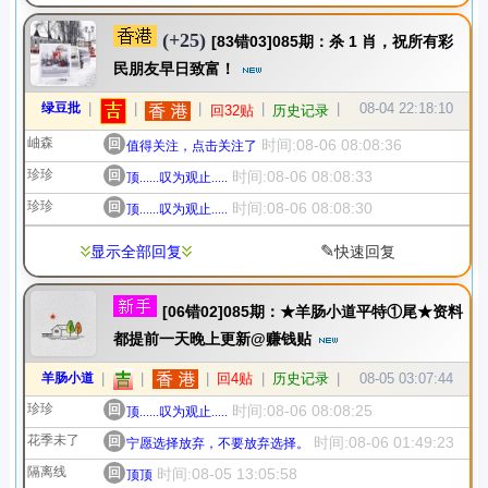
(+25)
[83错03]085期：杀 1 肖，祝所有彩
民朋友早日致富！
绿豆批
|
|
|
|
|
08-04 22:18:10
回32贴
历史记录
岫森
回
时间:08-06 08:08:36
值得关注，点击关注了
珍珍
回
时间:08-06 08:08:33
顶......叹为观止.....
珍珍
回
时间:08-06 08:08:30
顶......叹为观止.....
✎
显示全部回复
快速回复
[06错02]085期：★羊肠小道平特①尾★资料
都提前一天晚上更新@赚钱贴
羊肠小道
|
|
|
回4贴
|
历史记录
|
08-05 03:07:44
珍珍
回
时间:08-06 08:08:25
顶......叹为观止.....
花季未了
回
时间:08-06 01:49:23
宁愿选择放弃，不要放弃选择。
隔离线
回
时间:08-05 13:05:58
顶顶