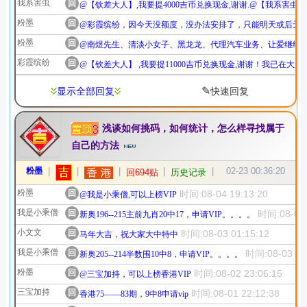
我系害虫
回
@【钦差大人】,我要提4000吉币兑换现金,谢谢.@【我系害虫】
粉墨
回
@彩霞缤纷，因今天没额度，没办法安排了，只能明天或后天
粉墨
回
@南煜先生、清淡小女子、黑龙龙、代理汽车业务、让爱继续
彩霞缤纷
回
@【钦差大人】 ,我要提11000吉币兑换现金,谢谢！我已在
✎
显示全部回复
快速回复
浅谈如何挑码，如何统计，怎么样寻找属于
自己的方法
粉墨
|
|
|
|
|
02-23 00:36:20
回694贴
历史记录
粉墨
回
时间:08-04 19:13:20
@我是小乘僧,可以上榜VIP
我是小乘僧
回
时间:08-04 
新奥196--215主前九肖20中17，申请VIP。。。。
小文文
回
时间:08-03 01:15:12
马年大吉，祝大家大中特中
我是小乘僧
回
时间:08-03 01
新奥205--214半数围10中8，申请VIP。。。。
粉墨
回
时间:08-02 23:06:15
@三宝加持，可以上榜香港VIP
三宝加持
回
时间:08-01 22:12:38
香港75——83期，9中8申请vip