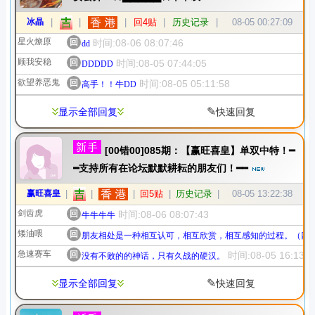
冰晶
|
|
|
回4贴
|
历史记录
|
08-05 00:27:09
星火燎原
回
时间:08-06 08:07:46
dd
顾我安稳
回
时间:08-05 07:44:05
DDDDD
欲望养恶鬼
回
时间:08-05 05:11:58
高手！！牛DD
✎
显示全部回复
快速回复
[00错00]085期：【赢旺喜皇】单双中特！━
━支持所有在论坛默默耕耘的朋友们！━━
赢旺喜皇
|
|
|
回5贴
|
历史记录
|
08-05 13:22:38
剑齿虎
回
时间:08-06 08:07:43
牛牛牛牛
矮油喂
回
朋友相处是一种相互认可，相互欣赏，相互感知的过程。（四
急速赛车
回
时间:08-05 16:13:5
没有不败的的神话，只有久战的硬汉。
✎
显示全部回复
快速回复