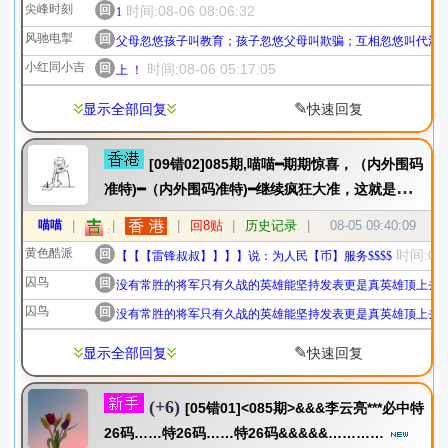
尖峰时刻
回
时间:08-06 08:06:32
1
风驰电掣
回
父母忽悠孩子叫教育；孩子忽悠父母叫欺骗；互相忽悠叫代沟
小红同小吉
回
时间:08-06 05:17:05
上 ！
✎
显示全部回复
快速回复
[09错02]085期,喵喵━期期惊喜，（内外围码
准特)━（内外围码准特)━继续疯狂大准，这就是最好
的证明！
喵喵
|
|
|
回8贴
|
历史记录
|
08-05 09:40:09
黄色酷派
回
时间:08-
【【【雷锋叔叔】】】】说：为人民【币】服务$$$$
囚鸟
回
没有常胜的将军只有久战的英雄能坚持发表更是真英雄顶上去
囚鸟
回
没有常胜的将军只有久战的英雄能坚持发表更是真英雄顶上去
✎
显示全部回复
快速回复
(+6)
[05错01]<085期>&&&李云亮***必中特
26码……特26码……特26码&&&&&…………