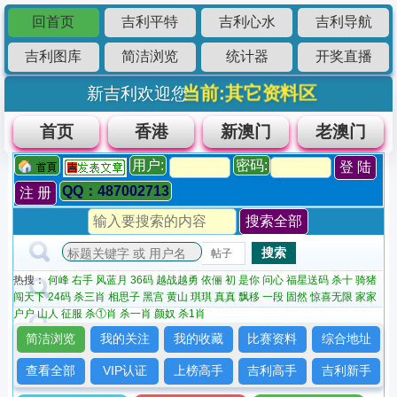
回首页
吉利平特
吉利心水
吉利导航
吉利图库
简洁浏览
统计器
开奖直播
当前:其它资料区
新吉利欢迎您
首页
香港
新澳门
老澳门
用户:
密码:
QQ：487002713
搜索
帖子
热搜：
何峰
右手
风蓝月
36码
越战越勇
依俪
初
是你
问心
福星送码
杀十
骑猪
闯天下
24码
杀三肖
相思子
黑宫
黄山
琪琪
真真
飘移
一段
固然
惊喜无限
家家
户户
山人
征服
杀①肖
杀一肖
颜奴
杀1肖
简洁浏览
我的关注
我的收藏
比赛资料
综合地址
查看全部
VIP认证
上榜高手
吉利高手
吉利新手