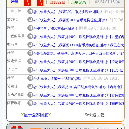
粉墨
|
|
|
|
|
02-24 01:13:04
回1532贴
历史记录
新澳彩●【粉墨】●比赛统计“仅负责统计,记录大家自己保存
三宝加持
回
时间:08-08 14
@【钦差大人】 ,我要300吉币兑换现金,谢谢！
●●●
☆新澳门☆综合比赛
(五段)中特●●●
新澳彩●【粉墨】●比赛统计“仅负责统计,记录大家自己保存
爱我吧
回
时间:08-08
@【钦差大人】 ,我要提7000吉币兑换现金,谢谢！
●●●
☆新澳门☆综合比赛
(七尾)中特●●●
粉墨
回
时间:08-07 18:43:30
@樱花草，7800吉币已派送！
新澳彩●【粉墨】●比赛统计“仅负责统计,记录大家自己保存
古堡的早晨
回
@【钦差大人】,我要提4000吉币兑换现金,谢谢.@【古堡的早晨
●●●
☆新澳门☆综合比赛
(四行)中特●●●
樱花草
回
@【钦差大人】 ,我要提13000吉币兑换现金,谢谢！我已在
新澳彩●【粉墨】●比赛统计“仅负责统计,记录大家自己保存
粉墨
回
@骨头爱凯凯、长安佬、浪迹天涯，因今天白天忙私事，没有
●●●
☆新澳门☆综合比赛
(杀一合)中特●●●
浪迹天涯
回
@【钦差大人】,我要提8000吉币兑换现金,谢谢.@【浪迹天涯】
新澳彩●【粉墨】●比赛统计“仅负责统计,记录大家自己保存
长安佬
回
@【钦差大人】,我要提5000吉币兑换现金,谢谢.@【长安佬】3
●●●
☆新澳门☆综合比赛
(杀半头)中特●●●
粉墨
新澳彩●【粉墨】●比赛统计“仅负责统计,记录大家自己保存
回
时间:08-06 16:19:18
@诸葛瑾，请加一下我们的q或v
●●●
☆新澳门☆综合比赛
(正二肖)中平●●●
诸葛瑾
回
@【钦差大人】,我要提267吉币兑换现金,谢谢.@【诸葛瑾】16
新澳彩●【粉墨】●比赛统计“仅负责统计,记录大家自己保存
骨头爱凯凯
回
@【钦差大人】,我要提4000吉币兑换现金,谢谢.@【骨头爱凯凯
●●●
☆新澳门☆综合比赛
(正二尾)中平●●●
雨夜飘零
回
@【钦差大人】,我要提2000吉币兑换现金,谢谢.@【雨夜飘零】
新澳彩●【粉墨】●比赛统计“仅负责统计,记录大家自己保存
✎
显示全部回复
快速回复
●●●
☆新澳门☆综合比赛
(三不中)●●●
新澳彩●【粉墨】●比赛统计“仅负责统计,记录大家自己保存