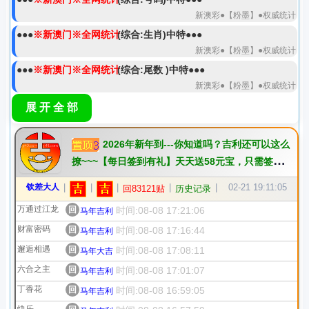
新澳彩●【粉墨】●权威统计
●●●
※新澳门※全网统计
(综合:生肖)中特●●●
新澳彩●【粉墨】●权威统计
●●●
※新澳门※全网统计
(综合:尾数 )中特●●●
新澳彩●【粉墨】●权威统计
●●●
※新澳门※全网统计
(综合:合数)中特●●●
展 开 全 部
新澳彩●【粉墨】●权威统计
●●●
※新澳门※全网统计
(综合:半波大小)中特●●●
2026年新年到---你知道吗？吉利还可以这么
新澳彩●【粉墨】●权威统计
撩~~~【每日签到有礼】天天送58元宝，只需签到就
●●●
※新澳门※全网统计
(综合:号码)中特●●●
有。
钦差大人
|
|
|
|
|
02-21 19:11:05
回83121贴
历史记录
新澳彩●【山人】●权威统计
万通过江龙
回
●●●
※新澳门※全网统计
时间:08-08 17:21:06
(综合:尾数 )中特●●●
马年吉利
新澳彩●【山人】●权威统计
财富密码
回
时间:08-08 17:16:44
马年吉利
●●●
※新澳门※全网统计
(综合:特段)中特●●●
邂逅相遇
回
时间:08-08 17:08:11
马年大吉
新澳彩●【山人】●权威统计
六合之主
回
时间:08-08 17:01:07
马年吉利
●●●
※新澳门※全网统计
(综合:生肖)中特●●●
丁香花
回
时间:08-08 16:59:05
马年吉利
新澳彩●【山人】●权威统计