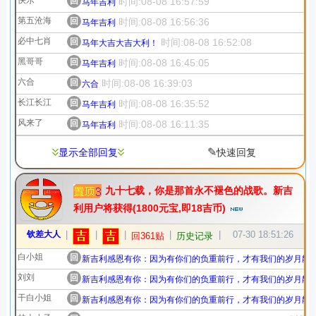
快乐
回
时间:08-08 16:57:59
马年吉利
●●●
※新澳门※全网统计
(综合:半波大小)中特●●●
第五沧海
回
时间:08-08 16:56:36
马年吉利
新澳彩●【山人】●权威统计
必中七肖
回
时间:08-08 16:52:08
●●●
※新澳门※全网统计
(综合:号码)中特●●●
马年大吉大吉大利！
新澳彩●【精彩纷呈】●权威统计
黑哥哥
回
时间:08-08 16:45:05
马年吉利
●●●
※新澳门※全网统计
(综合:头单双)中特●●●
六合
回
时间:08-08 16:39:03
六合
新澳彩●【精彩纷呈】●权威统计
长江长江
回
时间:08-08 16:35:52
马年吉利
●●●
※新澳门※全网统计
(综合:特段)中特●●●
风来了
回
时间:08-08 16:11:35
马年吉利
新澳彩●【精彩纷呈】●权威统计
●●●
※新澳门※全网统计
(综合:五门)中特●●●
✎
显示全部回复
快速回复
新澳彩●【精彩纷呈】●权威统计
●●●
※新澳门※全网统计
(综合:生肖)中特●●●
九十七载，你是那首永不褪色的战歌。新吉
新澳彩●【精彩纷呈】●权威统计
利用户将获得(1800元宝,即18吉币)
●●●
※新澳门※全网统计
(综合:尾数 )中特●●●
钦差大人
|
|
|
|
|
07-30 18:51:26
回361贴
历史记录
新澳彩●【吉吉】●权威统计
白小姐
回
●●●
※新澳门※全网统计
(综合:合数)中特●●●
新吉利感恩有你：因为有你们的负重前行，才有我们的岁月静
新澳彩●【吉吉】●权威统计
刘刘
回
新吉利感恩有你：因为有你们的负重前行，才有我们的岁月静
●●●
※新澳门※全网统计
(综合:五行)中特●●●
干白小姐
回
新吉利感恩有你：因为有你们的负重前行，才有我们的岁月静
新澳彩●【吉吉】●权威统计