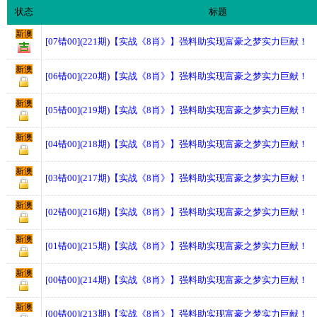
状态
标题
新澳
[07错00](221期)【实战《8肖》】强料助实现富豪之梦实力巨献！
新澳
[06错00](220期)【实战《8肖》】强料助实现富豪之梦实力巨献！
新澳
[05错00](219期)【实战《8肖》】强料助实现富豪之梦实力巨献！
新澳
[04错00](218期)【实战《8肖》】强料助实现富豪之梦实力巨献！
新澳
[03错00](217期)【实战《8肖》】强料助实现富豪之梦实力巨献！
新澳
[02错00](216期)【实战《8肖》】强料助实现富豪之梦实力巨献！
新澳
[01错00](215期)【实战《8肖》】强料助实现富豪之梦实力巨献！
新澳
[00错00](214期)【实战《8肖》】强料助实现富豪之梦实力巨献！
新澳
[00错00](213期)【实战《8肖》】强料助实现富豪之梦实力巨献！