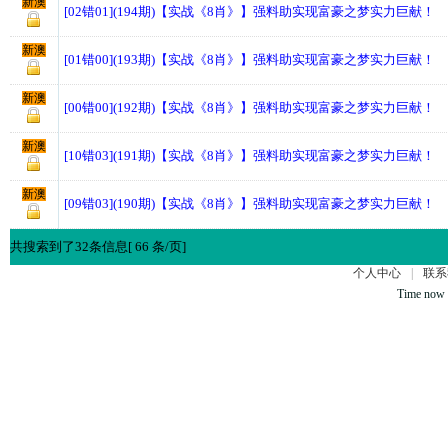
新澳
[02错01](194期)【实战《8肖》】强料助实现富豪之梦实力巨献！
新澳
[01错00](193期)【实战《8肖》】强料助实现富豪之梦实力巨献！
新澳
[00错00](192期)【实战《8肖》】强料助实现富豪之梦实力巨献！
新澳
[10错03](191期)【实战《8肖》】强料助实现富豪之梦实力巨献！
新澳
[09错03](190期)【实战《8肖》】强料助实现富豪之梦实力巨献！
共搜索到了32条信息[ 66 条/页]
个人中心
|
联系
Time now 