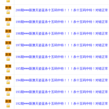
新澳
200期≡≡≡新澳天姿蓝杀十五码中特！！！杀十五码中特！对错正
新澳
199期≡≡≡新澳天姿蓝杀十五码中特！！！杀十五码中特！对错正
新澳
198期≡≡≡新澳天姿蓝杀十五码中特！！！杀十五码中特！对错正
新澳
197期≡≡≡新澳天姿蓝杀十五码中特！！！杀十五码中特！对错正
新澳
196期≡≡≡新澳天姿蓝杀十五码中特！！！杀十五码中特！对错正
新澳
195期≡≡≡新澳天姿蓝杀十五码中特！！！杀十五码中特！对错正
新澳
194期≡≡≡新澳天姿蓝杀十五码中特！！！杀十五码中特！对错正
新澳
193期≡≡≡新澳天姿蓝杀十五码中特！！！杀十五码中特！对错正
新澳
192期≡≡≡新澳天姿蓝杀十五码中特！！！杀十五码中特！对错正