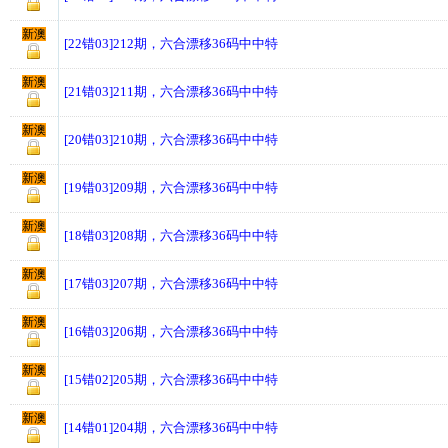
新澳
[22错03]212期，六合漂移36码中中特
新澳
[21错03]211期，六合漂移36码中中特
新澳
[20错03]210期，六合漂移36码中中特
新澳
[19错03]209期，六合漂移36码中中特
新澳
[18错03]208期，六合漂移36码中中特
新澳
[17错03]207期，六合漂移36码中中特
新澳
[16错03]206期，六合漂移36码中中特
新澳
[15错02]205期，六合漂移36码中中特
新澳
[14错01]204期，六合漂移36码中中特