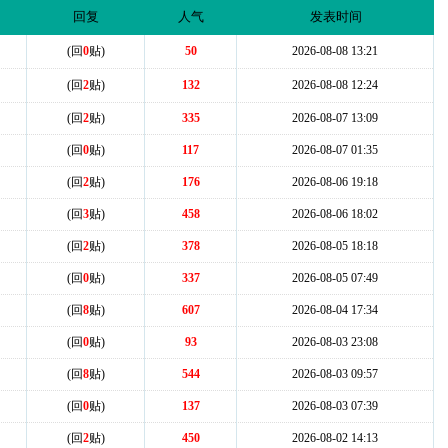
回复
人气
发表时间
(回
0
贴)
50
2026-08-08 13:21
(回
2
贴)
132
2026-08-08 12:24
(回
2
贴)
335
2026-08-07 13:09
(回
0
贴)
117
2026-08-07 01:35
(回
2
贴)
176
2026-08-06 19:18
(回
3
贴)
458
2026-08-06 18:02
(回
2
贴)
378
2026-08-05 18:18
(回
0
贴)
337
2026-08-05 07:49
(回
8
贴)
607
2026-08-04 17:34
(回
0
贴)
93
2026-08-03 23:08
(回
8
贴)
544
2026-08-03 09:57
(回
0
贴)
137
2026-08-03 07:39
(回
2
贴)
450
2026-08-02 14:13