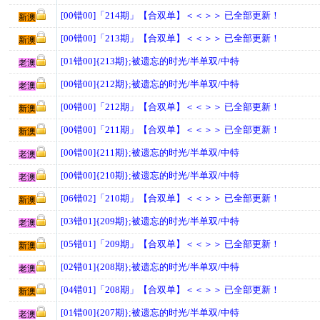
[00错00]「214期」【合双单】＜＜＞＞ 已全部更新！
新澳
[00错00]「213期」【合双单】＜＜＞＞ 已全部更新！
新澳
[01错00]{213期};被遗忘的时光/半单双/中特
老澳
[00错00]{212期};被遗忘的时光/半单双/中特
老澳
[00错00]「212期」【合双单】＜＜＞＞ 已全部更新！
新澳
[00错00]「211期」【合双单】＜＜＞＞ 已全部更新！
新澳
[00错00]{211期};被遗忘的时光/半单双/中特
老澳
[00错00]{210期};被遗忘的时光/半单双/中特
老澳
[06错02]「210期」【合双单】＜＜＞＞ 已全部更新！
新澳
[03错01]{209期};被遗忘的时光/半单双/中特
老澳
[05错01]「209期」【合双单】＜＜＞＞ 已全部更新！
新澳
[02错01]{208期};被遗忘的时光/半单双/中特
老澳
[04错01]「208期」【合双单】＜＜＞＞ 已全部更新！
新澳
[01错00]{207期};被遗忘的时光/半单双/中特
老澳