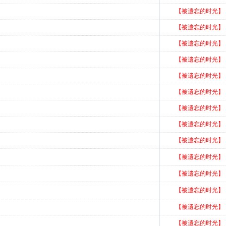
【被遗忘的时光】
【被遗忘的时光】
【被遗忘的时光】
【被遗忘的时光】
【被遗忘的时光】
【被遗忘的时光】
【被遗忘的时光】
【被遗忘的时光】
【被遗忘的时光】
【被遗忘的时光】
【被遗忘的时光】
【被遗忘的时光】
【被遗忘的时光】
【被遗忘的时光】