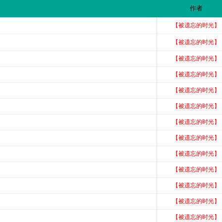
作者
【被遗忘的时光】
【被遗忘的时光】
【被遗忘的时光】
【被遗忘的时光】
【被遗忘的时光】
【被遗忘的时光】
【被遗忘的时光】
【被遗忘的时光】
【被遗忘的时光】
【被遗忘的时光】
【被遗忘的时光】
【被遗忘的时光】
【被遗忘的时光】