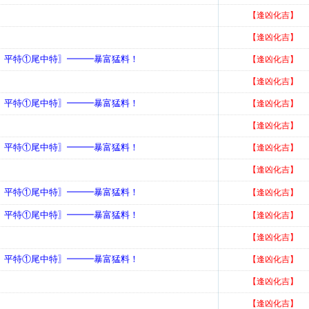
【逢凶化吉】
【逢凶化吉】
特〗〖平特①尾中特〗━━━暴富猛料！
【逢凶化吉】
【逢凶化吉】
特〗〖平特①尾中特〗━━━暴富猛料！
【逢凶化吉】
【逢凶化吉】
特〗〖平特①尾中特〗━━━暴富猛料！
【逢凶化吉】
【逢凶化吉】
特〗〖平特①尾中特〗━━━暴富猛料！
【逢凶化吉】
特〗〖平特①尾中特〗━━━暴富猛料！
【逢凶化吉】
【逢凶化吉】
特〗〖平特①尾中特〗━━━暴富猛料！
【逢凶化吉】
【逢凶化吉】
【逢凶化吉】