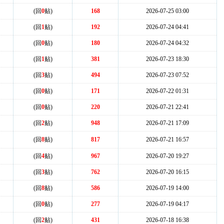
(回
0
贴)
168
2026-07-25 03:00
(回
1
贴)
192
2026-07-24 04:41
(回
0
贴)
180
2026-07-24 04:32
(回
1
贴)
381
2026-07-23 18:30
(回
3
贴)
494
2026-07-23 07:52
(回
0
贴)
171
2026-07-22 01:31
(回
0
贴)
220
2026-07-21 22:41
(回
2
贴)
948
2026-07-21 17:09
(回
8
贴)
817
2026-07-21 16:57
(回
4
贴)
967
2026-07-20 19:27
(回
3
贴)
762
2026-07-20 16:15
(回
8
贴)
586
2026-07-19 14:00
(回
0
贴)
277
2026-07-19 04:17
(回
2
贴)
431
2026-07-18 16:38