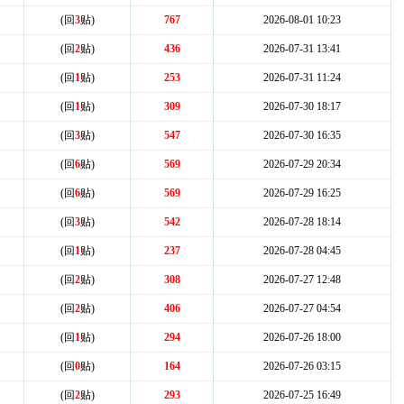
(回
3
贴)
767
2026-08-01 10:23
(回
2
贴)
436
2026-07-31 13:41
(回
1
贴)
253
2026-07-31 11:24
(回
1
贴)
309
2026-07-30 18:17
(回
3
贴)
547
2026-07-30 16:35
(回
6
贴)
569
2026-07-29 20:34
(回
6
贴)
569
2026-07-29 16:25
(回
3
贴)
542
2026-07-28 18:14
(回
1
贴)
237
2026-07-28 04:45
(回
2
贴)
308
2026-07-27 12:48
(回
2
贴)
406
2026-07-27 04:54
(回
1
贴)
294
2026-07-26 18:00
(回
0
贴)
164
2026-07-26 03:15
(回
2
贴)
293
2026-07-25 16:49