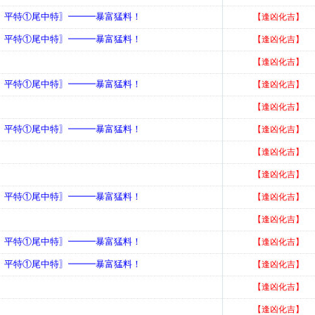
特〗〖平特①尾中特〗━━━暴富猛料！
【逢凶化吉】
特〗〖平特①尾中特〗━━━暴富猛料！
【逢凶化吉】
【逢凶化吉】
特〗〖平特①尾中特〗━━━暴富猛料！
【逢凶化吉】
【逢凶化吉】
特〗〖平特①尾中特〗━━━暴富猛料！
【逢凶化吉】
【逢凶化吉】
【逢凶化吉】
特〗〖平特①尾中特〗━━━暴富猛料！
【逢凶化吉】
【逢凶化吉】
特〗〖平特①尾中特〗━━━暴富猛料！
【逢凶化吉】
特〗〖平特①尾中特〗━━━暴富猛料！
【逢凶化吉】
【逢凶化吉】
【逢凶化吉】