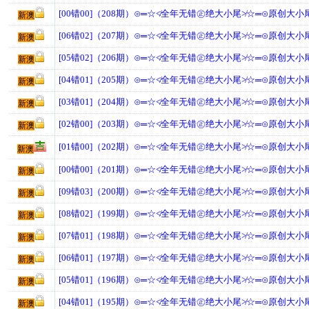
[00错00]（208期）⊙═☆≮全年无错㊣绝大小尾≯☆═⊙原创大小
新澳
[06错02]（207期）⊙═☆≮全年无错㊣绝大小尾≯☆═⊙原创大小
新澳
[05错02]（206期）⊙═☆≮全年无错㊣绝大小尾≯☆═⊙原创大小
新澳
[04错01]（205期）⊙═☆≮全年无错㊣绝大小尾≯☆═⊙原创大小
新澳
[03错01]（204期）⊙═☆≮全年无错㊣绝大小尾≯☆═⊙原创大小
新澳
[02错00]（203期）⊙═☆≮全年无错㊣绝大小尾≯☆═⊙原创大小
新澳
[01错00]（202期）⊙═☆≮全年无错㊣绝大小尾≯☆═⊙原创大小
新澳
[00错00]（201期）⊙═☆≮全年无错㊣绝大小尾≯☆═⊙原创大小
新澳
[09错03]（200期）⊙═☆≮全年无错㊣绝大小尾≯☆═⊙原创大小
新澳
[08错02]（199期）⊙═☆≮全年无错㊣绝大小尾≯☆═⊙原创大小
新澳
[07错01]（198期）⊙═☆≮全年无错㊣绝大小尾≯☆═⊙原创大小
新澳
[06错01]（197期）⊙═☆≮全年无错㊣绝大小尾≯☆═⊙原创大小
新澳
[05错01]（196期）⊙═☆≮全年无错㊣绝大小尾≯☆═⊙原创大小
新澳
[04错01]（195期）⊙═☆≮全年无错㊣绝大小尾≯☆═⊙原创大小
新澳