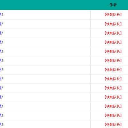
作者
尾!
【铁豹队长】
尾!
【铁豹队长】
尾!
【铁豹队长】
尾!
【铁豹队长】
尾!
【铁豹队长】
尾!
【铁豹队长】
尾!
【铁豹队长】
尾!
【铁豹队长】
尾!
【铁豹队长】
尾!
【铁豹队长】
尾!
【铁豹队长】
尾!
【铁豹队长】
尾!
【铁豹队长】