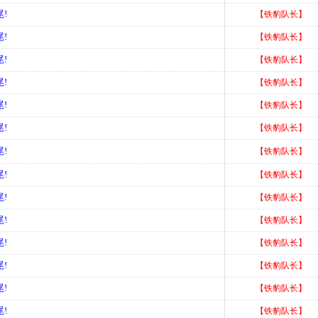
尾!
【铁豹队长】
尾!
【铁豹队长】
尾!
【铁豹队长】
尾!
【铁豹队长】
尾!
【铁豹队长】
尾!
【铁豹队长】
尾!
【铁豹队长】
尾!
【铁豹队长】
尾!
【铁豹队长】
尾!
【铁豹队长】
尾!
【铁豹队长】
尾!
【铁豹队长】
尾!
【铁豹队长】
尾!
【铁豹队长】