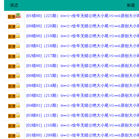
状态
标题
[01错00]（221期）⊙═☆≮全年无错㊣绝大小尾≯☆═⊙原创大小
新澳
[00错00]（220期）⊙═☆≮全年无错㊣绝大小尾≯☆═⊙原创大小
新澳
[00错00]（219期）⊙═☆≮全年无错㊣绝大小尾≯☆═⊙原创大小
新澳
[03错01]（218期）⊙═☆≮全年无错㊣绝大小尾≯☆═⊙原创大小
新澳
[02错00]（217期）⊙═☆≮全年无错㊣绝大小尾≯☆═⊙原创大小
新澳
[01错00]（216期）⊙═☆≮全年无错㊣绝大小尾≯☆═⊙原创大小
新澳
[00错00]（215期）⊙═☆≮全年无错㊣绝大小尾≯☆═⊙原创大小
新澳
[06错02]（214期）⊙═☆≮全年无错㊣绝大小尾≯☆═⊙原创大小
新澳
[05错02]（213期）⊙═☆≮全年无错㊣绝大小尾≯☆═⊙原创大小
新澳
[04错01]（212期）⊙═☆≮全年无错㊣绝大小尾≯☆═⊙原创大小
新澳
[03错01]（211期）⊙═☆≮全年无错㊣绝大小尾≯☆═⊙原创大小
新澳
[02错01]（210期）⊙═☆≮全年无错㊣绝大小尾≯☆═⊙原创大小
新澳
[01错00]（209期）⊙═☆≮全年无错㊣绝大小尾≯☆═⊙原创大小
新澳