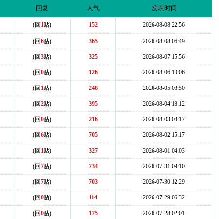
回复
人气
发表时间
(回
1
贴)
152
2026-08-08 22:56
(回
6
贴)
365
2026-08-08 06:49
(回
3
贴)
325
2026-08-07 15:56
(回
0
贴)
126
2026-08-06 10:06
(回
1
贴)
248
2026-08-05 08:50
(回
2
贴)
395
2026-08-04 18:12
(回
0
贴)
216
2026-08-03 08:17
(回
6
贴)
705
2026-08-02 15:17
(回
1
贴)
327
2026-08-01 04:03
(回
7
贴)
734
2026-07-31 09:10
(回
7
贴)
703
2026-07-30 12:29
(回
0
贴)
114
2026-07-29 06:32
(回
0
贴)
175
2026-07-28 02:01