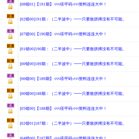
老澳
[08错01]【191期】≮≮≮④平码≮≮≮资料连连大中！
新澳
[02错00]191期：（二半波中）━━只要敢拼搏没有不可能。
老澳
[07错00]【190期】≮≮≮④平码≮≮≮资料连连大中！
新澳
[01错00]190期：（二半波中）━━只要敢拼搏没有不可能。
新澳
[00错00]189期：（二半波中）━━只要敢拼搏没有不可能。
老澳
[06错00]【189期】≮≮≮④平码≮≮≮资料连连大中！
新澳
[00错00]188期：（二半波中）━━只要敢拼搏没有不可能。
老澳
[05错00]【188期】≮≮≮④平码≮≮≮资料连连大中！
新澳
[02错01]187期：（二半波中）━━只要敢拼搏没有不可能。
老澳
[04错00]【187期】≮≮≮④平码≮≮≮资料连连大中！