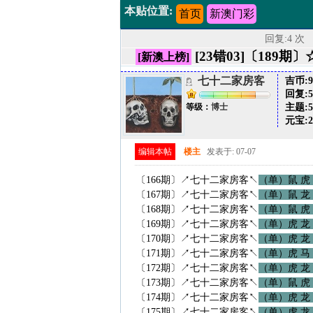
本贴位置:
首页
新澳门彩
回复:4 次
[23错03]〔18
[新澳上榜]
七十二家房客
吉币:
9
回复:
5
主题:
5
等级：
博士
元宝:
2
编辑本帖
楼主
发表于: 07-07
〔166期〕↗七十二家房客↖
（单）鼠 虎 
〔167期〕↗七十二家房客↖
（单）鼠 龙 
〔168期〕↗七十二家房客↖
（单）鼠 虎 
〔169期〕↗七十二家房客↖
（单）虎 龙 
〔170期〕↗七十二家房客↖
（单）虎 龙 
〔171期〕↗七十二家房客↖
（单）虎 马 
〔172期〕↗七十二家房客↖
（单）虎 龙 
〔173期〕↗七十二家房客↖
（单）鼠 虎 
〔174期〕↗七十二家房客↖
（单）虎 龙 
〔175期〕↗七十二家房客↖
（单）虎 龙 