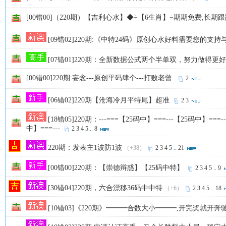
[00错00]（220期）【吉利心水】◆÷【6生肖】÷期期免费,长期
[09错02]220期:《中特24码》原创心水好料需要您的支
[07错01]220期：全新数据公式两个半单双，努力做得更
[00错00]220期:妄念---原创平码肆个---打败老曾
2
[06错02]220期【沧海冷月平特尾】超准
2
3
[18错05]220期：---===【25码中】===---【25码中】===-
中】===---
2
3
4
5
..
8
220期：发表主1波防1波
（+38）
2
3
4
5
..
21
[00错00]220期：【崇德辩惑】【25码中特】
2
3
4
5
..
9
[30错04]220期，六合漂移36码中中特
（+6）
2
3
4
5
..
18
[10错03]《220期》━━━合数大小━━━,开完奖就开奔