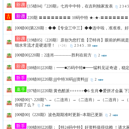
[15错04]『220期』七肖中中特，在吉利独家发表
2
3
4
5
220期 〓〓〓〓〓〓〓〓 10码中特 ★-★-〓〓〓〓〓〓
[00错00]第220期：◆◆【专业三中三】◆◆连中啦，准准准。
[19错05]〈220期〉原创为您打造【⑦特肖】眼前的料
细水常流才是硬道理！
（+24）
2
3
4
5
..
10
[00错00]220期：2连肖------------胜利在前方
2
[08错01]220期：━━■25码中特■━━猛料见证奇迹，稳
[00错00]220期:∫∫∫中特30码∫∫∫资料∫∫∫
2
[07错01]220期:黄色酷派++++++◆6 生肖◆爱拼才会赢
[00错00]↖220期↖→（二连肖）→（二连肖）→（二连肖）
你跟了么？
2
[00错00]《220期》波色期期准时更新~本期已更新
2
[00错00]220期：【特24码中特】好资料值得信赖 ！请