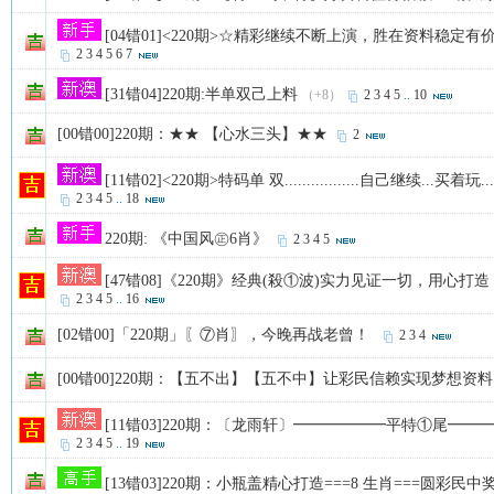
[04错01]<220期>☆精彩继续不断上演，胜在资料稳定有价
2
3
4
5
6
7
[31错04]220期:半单双己上料
（+8）
2
3
4
5
..
10
[00错00]220期：★★ 【心水三头】★★
2
[11错02]<220期>特码单 双.................自己继续...买着玩.......
2
3
4
5
..
18
220期: 《中国风㊣6肖》
2
3
4
5
[47错08]《220期》经典(殺①波)实力见证一切，用心
2
3
4
5
..
16
[02错00]「220期」〖⑦肖〗，今晚再战老曾！
2
3
4
[00错00]220期：【五不出】【五不中】让彩民信赖实现梦想资
[11错03]220期：〔龙雨轩〕━━━━━━平特①尾━
2
3
4
5
..
19
[13错03]220期：小瓶盖精心打造===8 生肖===圆彩民