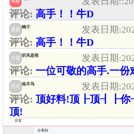
发表日期:
:20
地板
评论:
高手！！牛D
发表日期:
20
蝎子
最新
评论:
高手！！牛D
发表日期:
20
听风是雨
次新
评论:
一位可敬的高手.一份难
发表日期:
20
临木鸟
历史
评论:
顶好料!顶┠顶┨┠你
顶!
回复
分享到