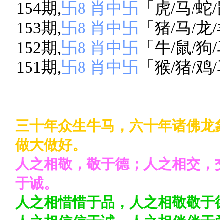
154期,
卐8 肖中卐
「虎/马/蛇/
153期,
卐8 肖中卐
「猪/马/龙/
152期,
卐8 肖中卐
「牛/鼠/狗/
151期,
卐8 肖中卐
「猴/猪/鸡/
三十年众生牛马，六十年诸佛龙
做大做好。
人之相敬，敬于德；人之相交，
于诚。
人之相惜惜于品，人之相敬敬于