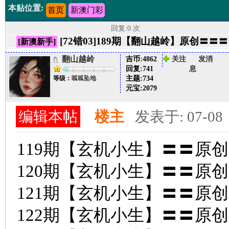
本贴位置:
首页
新澳门彩
回复:0 次
[72错03]189期【翻山越岭】原创
[新澳新手]
翻山越岭
吉币:
4862
关注
发消
回复:
741
息
主题:
734
等级：
呱呱坠地
元宝:
2079
编辑本帖
楼主
发表于: 07-08
119期【玄机小生】〓〓原
120期【玄机小生】〓〓原
121期【玄机小生】〓〓原
122期【玄机小生】〓〓原