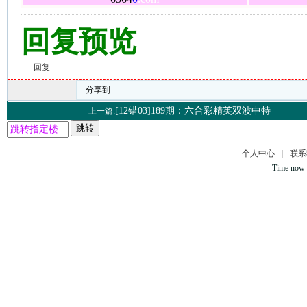
回复预览
回复
分享到
[12错03]189期：六合彩精英双波中特
上一篇:
跳转
个人中心
|
联系
Time now 