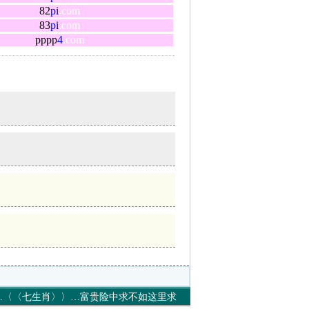
82
pi
.com
83
pi
.com
pppp
4
.com
创资料…〈〈七生肖〉〉…富贵险中求不如这里求