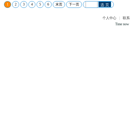
1
2
3
4
5
6
末页
下一页
选 页
个人中心
|
联系
Time now 