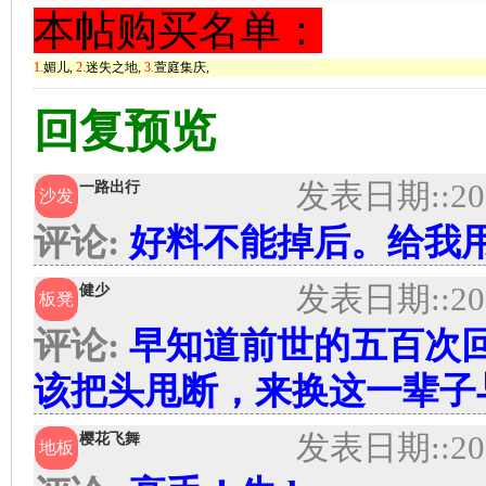
本帖购买名单：
1.
媚儿,
2.
迷失之地,
3.
萱庭集庆,
回复预览
发表日期:
:20
一路出行
沙发
评论:
好料不能掉后。给我
发表日期:
:20
健少
板凳
评论:
早知道前世的五百次
该把头甩断，来换这一辈子
发表日期:
:20
樱花飞舞
地板