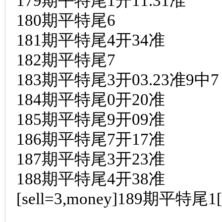
179期平特尾1开11.31准
180期平特尾6
181期平特尾4开34准
182期平特尾7
183期平特尾3开03.23准9中7
184期平特尾0开20准
185期平特尾9开09准
186期平特尾7开17准
187期平特尾3开23准
188期平特尾4开38准
[sell=3,money]189期平特尾1[/ 