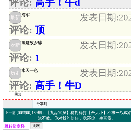
评论:
高手！牛d
发表日期:
20
海军
最新
评论:
顶
发表日期:
20
酒是故乡醇
次新
评论:
1
发表日期:
20
水天一色
历史
评论:
高手！牛D
回复
分享到
[00错00]189期：【九品官员】稳扎稳打【合大小】不求一战成
上一篇:
战不败。你对我的信任，我还你一生富贵。
跳转