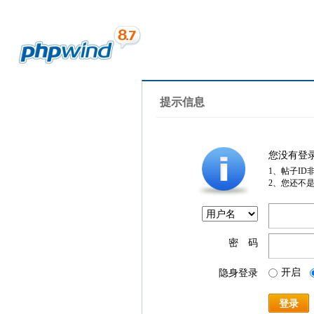
提示信息
您没有登
1、帖子ID
2、您还不
密 码
开启
隐身登录
登录