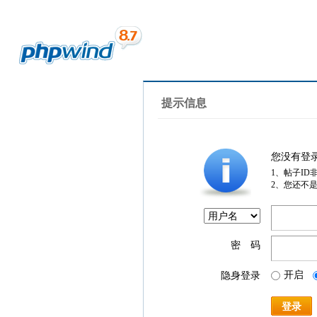
提示信息
您没有登
1、帖子ID
2、您还不
密 码
开启
隐身登录
登录