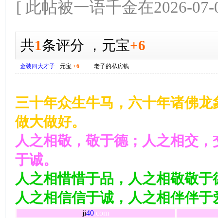
[ 此帖被一语千金在2026-07-0
共
1
条评分
，
元宝
+6
金装四大才子
元宝
+6
老子的私房钱
三十年众生牛马，六十年诸佛龙
做大做好。
人之相敬，敬于德；人之相交，
于诚。
人之相惜惜于品，人之相敬敬于
人之相信信于诚，人之相伴伴于
ji
40
.com