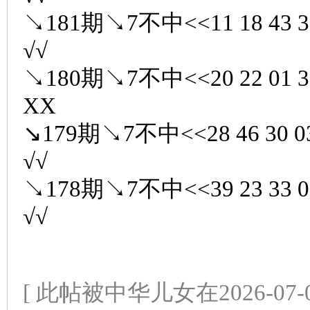
↘181期↘7不中<<11 18 43 35 3
√√
↘180期↘7不中<<20 22 01 30 4
XX
↘179期↘7不中<<28 46 30 03 4
√√
↘178期↘7不中<<39 23 33 03 0
√√
[ 此帖被中华儿女在2026-07-0