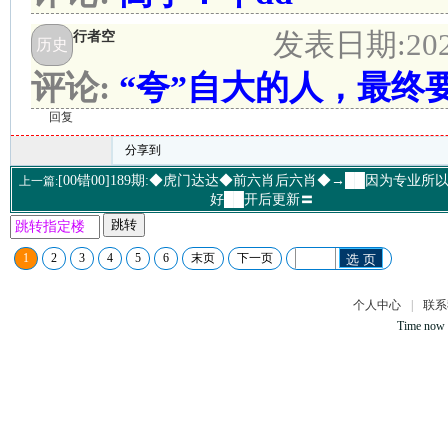
发表日期:
20
行者空
历史
评论:
“夸”自大的人，最终
回复
分享到
[00错00]189期:◆虎门达达◆前六肖后六肖◆→██因为专业所
上一篇:
好██开后更新〓
跳转
1
2
3
4
5
6
末页
下一页
选 页
个人中心
|
联系
Time now 