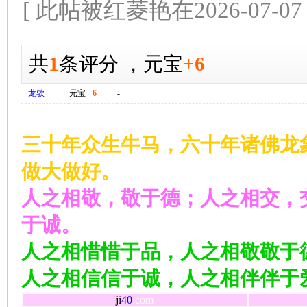
[ 此帖被红菱艳在2026-07-07
共
1
条评分
，
元宝
+6
龙欤
元宝
+6
-
三十年众生牛马，六十年诸佛龙
做大做好。
人之相敬，敬于德；人之相交，
于诚。
人之相惜惜于品，人之相敬敬于
人之相信信于诚，人之相伴伴于
ji
40
.com