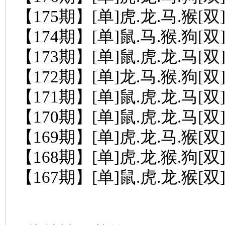
【175期】[单]虎.龙.马.猴[双
【174期】[单]鼠.马.猴.狗[双
【173期】[单]鼠.虎.龙.马[双
【172期】[单]龙.马.猴.狗[双
【171期】[单]鼠.虎.龙.马[双
【170期】[单]鼠.虎.龙.马[双
【169期】[单]虎.龙.马.猴[双
【168期】[单]虎.龙.猴.狗[双
【167期】[单]鼠.虎.龙.猴[双