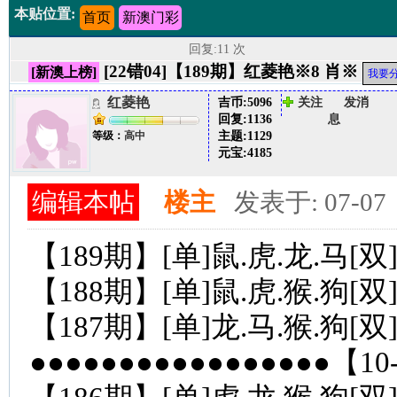
本贴位置:
首页
新澳门彩
回复:11 次
[22错04]【189期】红菱艳※8 肖※
[新澳上榜]
我要
红菱艳
吉币:
5096
关注
发消
回复:
1136
息
主题:
1129
等级：
高中
元宝:
4185
编辑本帖
楼主
发表于: 07-07
【189期】[单]鼠.虎.龙.马[双
【188期】[单]鼠.虎.猴.狗[双
【187期】[单]龙.马.猴.狗[双
●●●●●●●●●●●●●●●●●【10