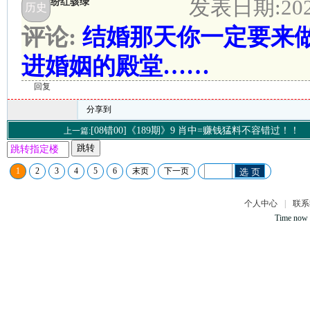
发表日期:
20
纷红骇绿
历史
评论:
结婚那天你一定要来
进婚姻的殿堂……
回复
分享到
[08错00]《189期》9 肖中=赚钱猛料不容错过！！
上一篇:
跳转
1
2
3
4
5
6
末页
下一页
选 页
个人中心
|
联系
Time now 