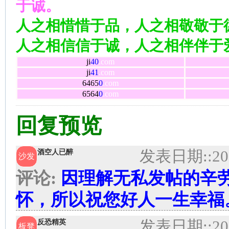
于诚。
人之相惜惜于品，人之相敬敬于
人之相信信于诚，人之相伴伴于
ji
40
.com
ji
41
.com
6465
0
.com
6564
0
.com
回复预览
发表日期:
:20
酒空人已醉
沙发
评论:
因理解无私发帖的辛
怀，所以祝您好人一生幸福
发表日期:
:20
反恐精英
板凳