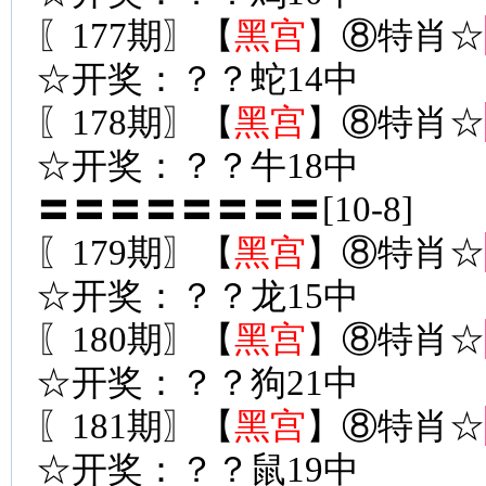
〖177期〗【
黑宫
】⑧特肖☆
☆开奖：？？蛇14中
〖178期〗【
黑宫
】⑧特肖☆
☆开奖：？？牛18中
〓〓〓〓〓〓〓〓[10-8]
〖179期〗【
黑宫
】⑧特肖☆
☆开奖：？？龙15中
〖180期〗【
黑宫
】⑧特肖☆
☆开奖：？？狗21中
〖181期〗【
黑宫
】⑧特肖☆
☆开奖：？？鼠19中