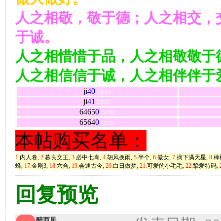
人之相敬，敬于德；人之相交，
于诚。
人之相惜惜于品，人之相敬敬于
人之相信信于诚，人之相伴伴于
ji
40
.com
ji
41
.com
6465
0
.com
6564
0
.com
本帖购买名单：
1.
内人卷,
2.
暮良文王,
3.
必中七肖,
4.
胡风换雨,
5.
半个,
6.
傲女,
7.
摘下满天星,
8.
棒
蜂,
17.
金刚3,
18.
六合,
19.
会通古今,
20.
白日做梦,
21.
可爱的小毛毛,
22.
挚爱特码,
回复预览
醉西风