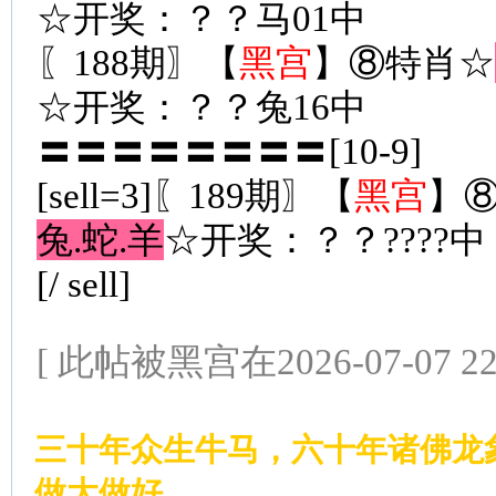
☆开奖：？？马01中
〖188期〗【
黑宫
】⑧特肖☆
☆开奖：？？兔16中
〓〓〓〓〓〓〓〓[10-9]
[sell=3]〖189期〗【
黑宫
】
兔.蛇.羊
☆开奖：？？????中
[/ sell]
[ 此帖被黑宫在2026-07-07 2
三十年众生牛马，六十年诸佛龙
做大做好。