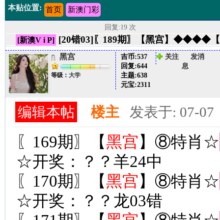
本贴位置:
首页
新澳门彩
回复:19 次
[20错03]〖189期〗【黑宫】◆◆◆
[新澳V i P]
黑宫
吉币:
537
关注
发消
回复:
644
息
主题:
638
等级：
大学
元宝:
2311
编辑本帖
楼主
发表于: 07-07
〖169期〗【
黑宫
】⑧特肖☆
☆开奖：？？羊24中
〖170期〗【
黑宫
】⑧特肖☆
☆开奖：？？龙03错