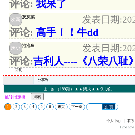
评论:
我呆了
发表日期:
20
灰灰菜
次新
评论:
高手！！牛dd
发表日期:
20
泡泡鱼
历史
评论:
吉利人----《八荣八耻
回复
分享到
（189期）▲▲柴火▲▲杀1尾。
上一篇:
跳转
1
2
3
4
5
6
末页
下一页
选 页
个人中心
|
联系
Time now 