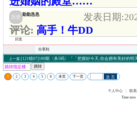
进婚姻的殿堂……
发表日期:
20
勤勤恳恳
历史
评论:
高手！牛DD
回复
分享到
[121错07]189期〈杀5码〉「「把握好今天,你会拥有美好的
上一篇:
跳转
1
2
3
4
5
6
末页
下一页
选 页
个人中心
|
联系
Time now 