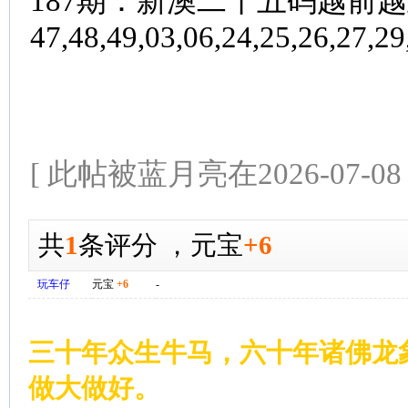
187期：新澳二十五码越前越
47
,48
,
49
,03
,06,24,25,26
,27
,29
[ 此帖被蓝月亮在2026-07-08
共
1
条评分
，
元宝
+6
玩车仔
元宝
+6
-
三十年众生牛马，六十年诸佛龙
做大做好。