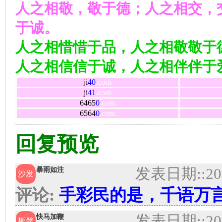
人之相敬，敬于德；人之相交，
于诚。
人之相惜惜于品，人之相敬敬于
人之相信信于诚，人之相伴伴于
ji
40
.com
ji
41
.com
6465
0
.com
6564
0
.com
回复预览
发表日期:
:20
暴雨如注
沙发
评论:
手彩民的是，千语万
发表日期:
:20
快马加鞭
板凳