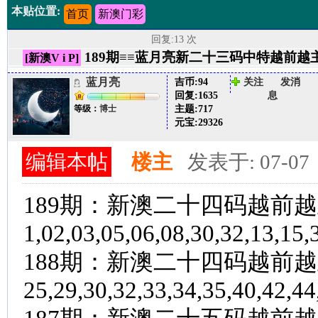
本贴位置:
首页
新澳门彩
回复:13 次
189期≡≡蓝月亮新二十三码中特越前越主
[新澳V i P]
蓝月亮
吉币:
94
关注
发消
回复:
1635
息
主题:
717
等级：
博士
元宝:
29326
编辑本帖
楼主
发表于: 07-07
189期：新澳二十
四
码越前越
1,02
,
03,05
,06
,08
,30
,32
,
13
,15
,
188期：新澳二十
四
码越前越
25
,29
,30
,32
,33
,34
,35,40,42,44