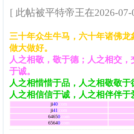
[ 此帖被平特帝王在2026-07-0
三十年众生牛马，六十年诸佛龙
做大做好。
人之相敬，敬于德；人之相交，
于诚。
人之相惜惜于品，人之相敬敬于
人之相信信于诚，人之相伴伴于
ji
40
.com
ji
41
.com
6465
0
.com
6564
0
.com