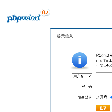
提示信息
您没有登
1、帖子ID
2、您还不
密 码
开启
隐身登录
登录