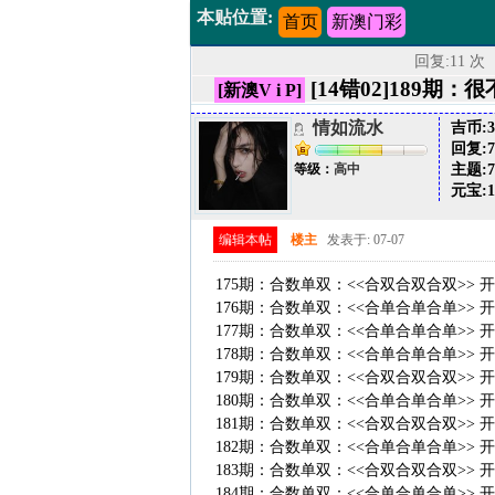
本贴位置:
首页
新澳门彩
回复:11 次
[14错02]189期
[新澳V i P]
情如流水
吉币:
3
回复:
7
主题:
7
等级：
高中
元宝:
1
编辑本帖
楼主
发表于: 07-07
175期：合数单双：<<合双合双合双>> 开
176期：合数单双：<<合单合单合单>> 开
177期：合数单双：<<合单合单合单>> 开
178期：合数单双：<<合单合单合单>> 开
179期：合数单双：<<合双合双合双>> 开
180期：合数单双：<<合单合单合单>> 开
181期：合数单双：<<合双合双合双>> 开
182期：合数单双：<<合单合单合单>> 开
183期：合数单双：<<合双合双合双>> 开
184期：合数单双：<<合单合单合单>> 开