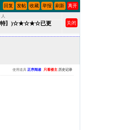
回复
发帖
收藏
举报
刷新
离开
0 人
尾中特〗)☆★☆★☆已更
使用道具
正序阅读
只看楼主
历史记录