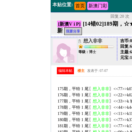
本贴位置:
首页
新澳门彩
回复:20 次
[14错02]189期
[新澳V i P]
新
我要分享
想入非非
吉币:
8
回复:
6
主题:
6
等级：
博士
元宝:
1
编辑本帖
楼主
发表于: 07-07
175期，平特 1 尾〖
想入非非
〗<<77>>k0
176期，平特 1 尾〖
想入非非
〗<<22>>k0
177期，平特 1 尾〖
想入非非
〗<<33>>k 
178期，平特 1 尾〖
想入非非
〗<<44>>k4
179期，平特 1 尾〖
想入非非
〗<<11>>k1
180期，平特 1 尾〖
想入非非
〗<<77>>k3
181期，平特 1 尾〖
想入非非
〗<<77>>k1