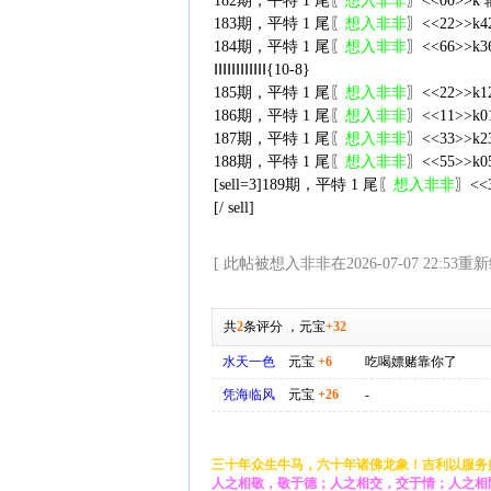
182期，平特 1 尾〖
想入非非
〗<<00>>k 
183期，平特 1 尾〖
想入非非
〗<<22>>k4
184期，平特 1 尾〖
想入非非
〗<<66>>k3
ⅠⅠⅠⅠⅠⅠⅠⅠⅠⅠⅠⅠ{10-8}
185期，平特 1 尾〖
想入非非
〗<<22>>k1
186期，平特 1 尾〖
想入非非
〗<<11>>k0
187期，平特 1 尾〖
想入非非
〗<<33>>k2
188期，平特 1 尾〖
想入非非
〗<<55>>k0
[sell=3]189期，平特 1 尾〖
想入非非
〗<<
[/ sell]
[ 此帖被想入非非在2026-07-07 22:53重新
共
2
条评分
，
元宝
+32
水天一色
元宝
+6
吃喝嫖赌靠你了
凭海临风
元宝
+26
-
三十年众生牛马，六十年诸佛龙象！吉利以服务
人之相敬，敬于德；人之相交，交于情；人之相