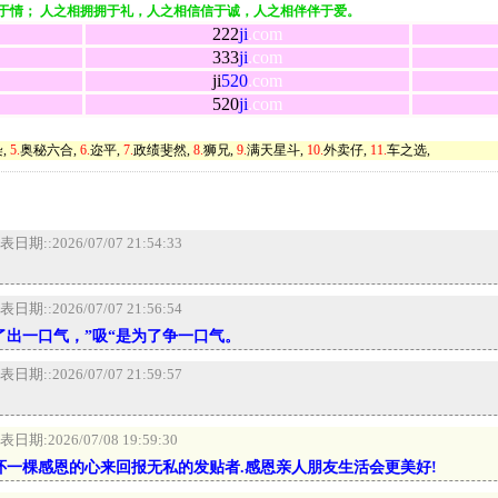
于情； 人之相拥拥于礼，人之相信信于诚，人之相伴伴于爱。
222
ji
.com
333
ji
.com
ji
520
.com
520
ji
.com
,
5.
奥秘六合,
6.
迩平,
7.
政绩斐然,
8.
狮兄,
9.
满天星斗,
10.
外卖仔,
11.
车之选,
表日期:
:2026/07/07 21:54:33
表日期:
:2026/07/07 21:56:54
了出一口气，”吸“是为了争一口气。
表日期:
:2026/07/07 21:59:57
表日期:
2026/07/08 19:59:30
一棵感恩的心来回报无私的发贴者.感恩亲人朋友生活会更美好!