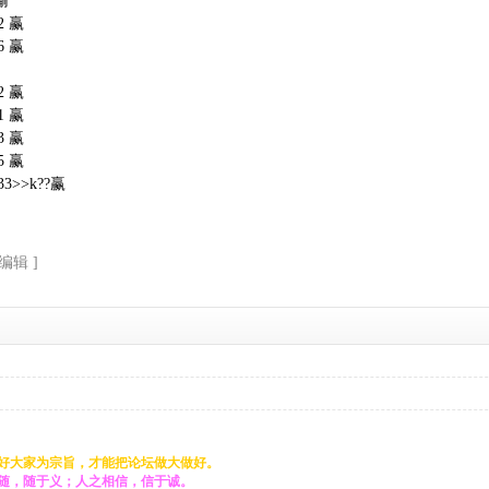
输
2 赢
6 赢
2 赢
1 赢
3 赢
5 赢
33>>k??赢
编辑 ]
好大家为宗旨，才能把论坛做大做好。
随，随于义；人之相信，信于诚。