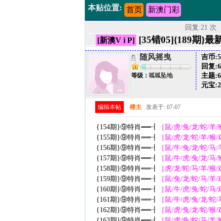
本贴位置:
首页
新澳门彩
回复:21 次
[35错05]{18
[新澳V i P]
随风摇曳
吉币:
5
回复:
6
主题:
6
等级：
呱呱坠地
元宝:
2
编辑本帖
楼主
发表于: 07-07
{154期}⑨特肖══┨
［鼠/虎/兔/龙/蛇/羊/
{155期}⑨特肖══┨
［鼠/虎/龙/蛇/羊/猴/
{156期}⑨特肖══┨
［鼠/牛/兔/龙/蛇/马/
{157期}⑨特肖══┨
［鼠/牛/虎/兔/龙/马/
{158期}⑨特肖══┨
［虎/龙/蛇/马/羊/猴/
{159期}⑨特肖══┨
［鼠/兔/龙/蛇/马/羊/
{160期}⑨特肖══┨
［鼠/牛/虎/兔/蛇/马/
{161期}⑨特肖══┨
［鼠/牛/虎/兔/龙/蛇/
{162期}⑨特肖══┨
［鼠/虎/兔/龙/蛇/猴/
{163期}⑨特肖══┨
［鼠/虎/兔/蛇/马/羊/