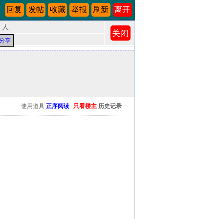
回复
发帖
收藏
举报
刷新
离开
5 人
分享
使用道具
正序阅读
只看楼主
历史记录