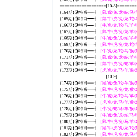
===================[10-8]=======
{164期}⑨特肖══┨
［鼠/虎/兔/龙/蛇/马/
{165期}⑨特肖══┨
［鼠/牛/虎/兔/龙/蛇/
{166期}⑨特肖══┨
［牛/兔/龙/蛇/马/羊/
{167期}⑨特肖══┨
［鼠/牛/虎/兔/龙/羊/
{168期}⑨特肖══┨
［牛/虎/兔/龙/蛇/羊/
{169期}⑨特肖══┨
［鼠/牛/虎/兔/龙/蛇/
{170期}⑨特肖══┨
［牛/兔/龙/蛇/马/猴/
{171期}⑨特肖══┨
［鼠/虎/兔/龙/蛇/羊/
{172期}⑨特肖══┨
［鼠/牛/虎/兔/蛇/羊/
{173期}⑨特肖══┨
［虎/兔/龙/马/羊/猴/
===================[10-9]=======
{174期}⑨特肖══┨
［鼠/虎/兔/蛇/羊/猴/
{175期}⑨特肖══┨
［鼠/牛/虎/兔/龙/猴/
{176期}⑨特肖══┨
［牛/虎/龙/蛇/马/羊/
{177期}⑨特肖══┨
［虎/兔/龙/马/羊/猴/
{178期}⑨特肖══┨
［牛/兔/蛇/马/羊/猴/
{179期}⑨特肖══┨
［牛/虎/兔/龙/蛇/马/
{180期}⑨特肖══┨
［鼠/牛/虎/兔/马/羊/
{181期}⑨特肖══┨
［鼠/牛/虎/兔/龙/蛇/
{182期}⑨特肖══┨
［鼠/牛/虎/兔/龙/马/