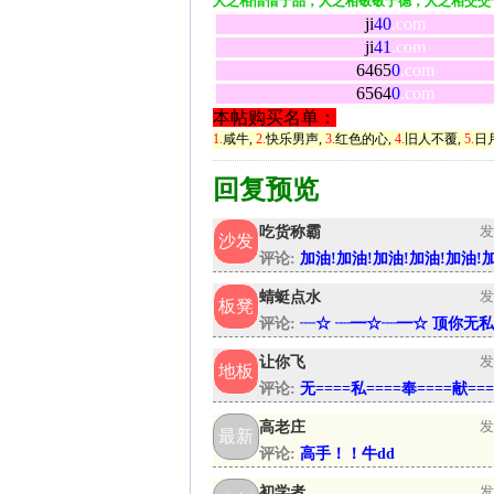
人之相惜惜于品，人之相敬敬于德，人之相交交
ji
40
.com
ji
41
.com
6465
0
.com
6564
0
.com
本帖购买名单：
1.
咸牛,
2.
快乐男声,
3.
红色的心,
4.
旧人不覆,
5.
日
回复预览
吃货称霸
发
沙发
评论:
加油!加油!加油!加油!加油!加
蜻蜓点水
发
板凳
评论:
┈☆ ┈━☆┈━☆ 顶你无
让你飞
发
地板
评论:
无====私====奉====献===
高老庄
发
最新
评论:
高手！！牛dd
初学者
发