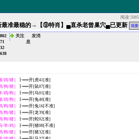
阅读:508
9期}最新最准最稳的→【⑨特肖】▄直杀老曾巢穴▄已更新
我要
802
关注
发消
71
息
32
638
猴/鸡/猪］
┠══开[虎41[准]
鸡/狗/猪］
┠══开[鼠07[准]
羊/鸡/狗］
┠══开[马01[准]
猴/鸡/狗］
┠══开[兔40[准]
鸡/狗/猪］
┠══开[兔16[不准]
鸡/狗/猪］
┠══开[龙39[准]
鸡/狗/猪］
┠══开[蛇02[准]
马/羊/鸡］
┠══开[猪08[不准]
鸡/狗/猪］
┠══开[猪32[准]
猴/鸡/猪］
┠══开[马37[准]