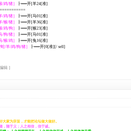
猴/鸡/猪］
┠══开[羊24[准]
============
羊/鸡/猪］
┠══开[马01[准]
羊/猴/猪］
┠══开[羊36[准]
猴/鸡/狗］
┠══开[猴23[准]
马/狗/猪］
┠══开[马01[准]
马/猴/鸡］
┠══开[兔16[准]
/蛇/羊/鸡/狗/猪］
┠══开[0[准][/ sell]
编辑 ]
好大家为宗旨，才能把论坛做大做好。
随，随于义；人之相信，信于诚。