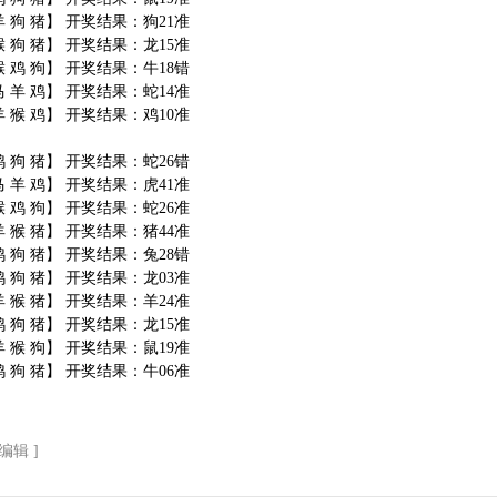
羊 狗 猪】 开奖结果：狗21准
猴 狗 猪】 开奖结果：龙15准
猴 鸡 狗】 开奖结果：牛18错
马 羊 鸡】 开奖结果：蛇14准
羊 猴 鸡】 开奖结果：鸡10准
鸡 狗 猪】 开奖结果：蛇26错
马 羊 鸡】 开奖结果：虎41准
猴 鸡 狗】 开奖结果：蛇26准
羊 猴 猪】 开奖结果：猪44准
鸡 狗 猪】 开奖结果：兔28错
鸡 狗 猪】 开奖结果：龙03准
羊 猴 猪】 开奖结果：羊24准
鸡 狗 猪】 开奖结果：龙15准
羊 猴 狗】 开奖结果：鼠19准
鸡 狗 猪】 开奖结果：牛06准
编辑 ]