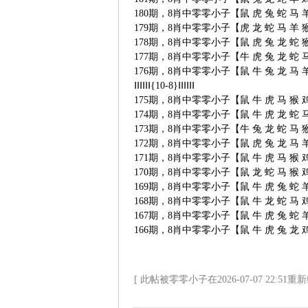
180期，8肖中零零小子【鼠 虎 兔 蛇 马 
179期，8肖中零零小子【虎 龙 蛇 马 羊 
178期，8肖中零零小子【鼠 虎 兔 龙 蛇 
177期，8肖中零零小子【牛 虎 兔 龙 蛇 
176期，8肖中零零小子【鼠 牛 兔 龙 马 
ⅠⅠⅠⅠⅠⅠ{10-8}ⅠⅠⅠⅠⅠⅠ
175期，8肖中零零小子【鼠 牛 虎 马 猴 
174期，8肖中零零小子【鼠 牛 虎 龙 蛇 
173期，8肖中零零小子【牛 兔 龙 蛇 马 
172期，8肖中零零小子【鼠 虎 兔 龙 马 
171期，8肖中零零小子【鼠 牛 虎 马 猴 
170期，8肖中零零小子【鼠 龙 蛇 马 猴 
169期，8肖中零零小子【鼠 牛 虎 兔 蛇 
168期，8肖中零零小子【鼠 牛 龙 蛇 马 
167期，8肖中零零小子【鼠 牛 虎 兔 蛇 
166期，8肖中零零小子【鼠 牛 虎 兔 龙 
[ 此帖被零零小子在2026-07-07 22:51重新