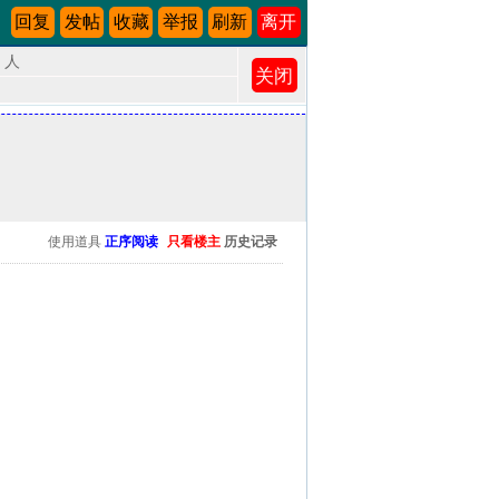
回复
发帖
收藏
举报
刷新
离开
0 人
使用道具
正序阅读
只看楼主
历史记录