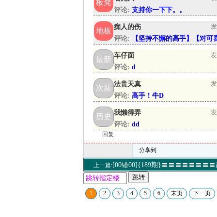
板凳
评论:
支持你一下下。。
痴人的伤
发
地板
评论:
【坚持不懈的高手】【对可
车仔面
发
最新
评论:
d
法贵天真
发
次新
评论:
高手！牛D
我懒得弄
发
历史
评论:
dd
回复
分享到
[00错00]{189期}〓〓〓〓〓
上一篇:
跳转
1
2
3
4
5
6
末页
下一页