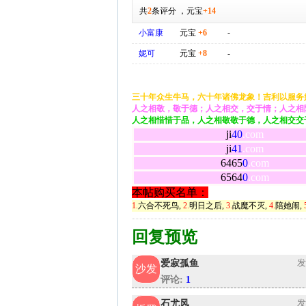
共
2
条评分
，
元宝
+14
小富康
元宝
+6
-
妮可
元宝
+8
-
三十年众生牛马，六十年诸佛龙象！吉利以服务
人之相敬，敬于德；人之相交，交于情；人之相
人之相惜惜于品，人之相敬敬于德，人之相交交
ji
40
.com
ji
41
.com
6465
0
.com
6564
0
.com
本帖购买名单：
1.
六合不死鸟,
2.
明日之后,
3.
战魔不灭,
4.
陪她闹,
回复预览
爱寂孤鱼
发
沙发
评论:
1
石尤风
发