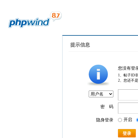
提示信息
您没有登
1、帖子ID
2、您还不
密 码
开启
隐身登录
登录