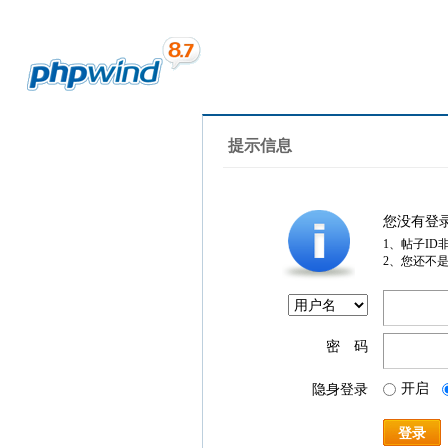
提示信息
您没有登
1、帖子ID
2、您还不
密 码
开启
隐身登录
登录