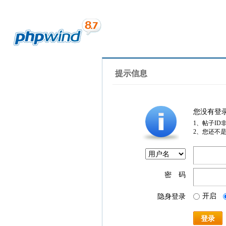
提示信息
您没有登
1、帖子ID
2、您还不
密 码
开启
隐身登录
登录