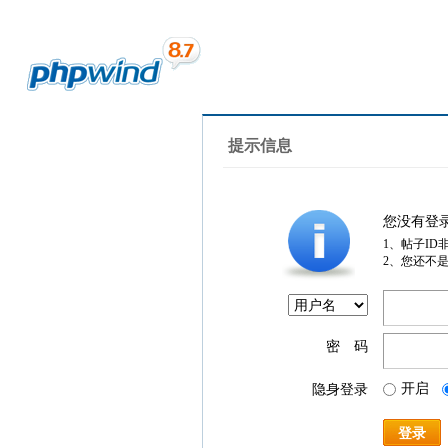
提示信息
您没有登
1、帖子ID
2、您还不
密 码
开启
隐身登录
登录