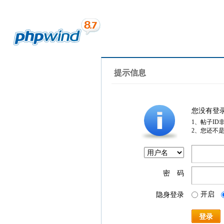
提示信息
您没有登
1、帖子ID
2、您还不
密 码
开启
隐身登录
登录