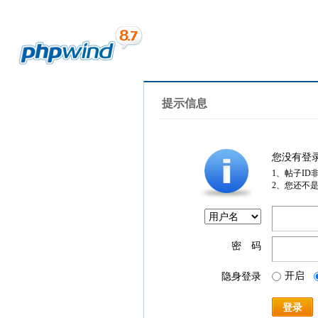
提示信息
您没有登
1、帖子ID
2、您还不
密 码
开启
隐身登录
登录