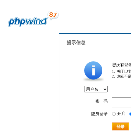
提示信息
您没有登
1、帖子ID
2、您还不
密 码
开启
隐身登录
登录