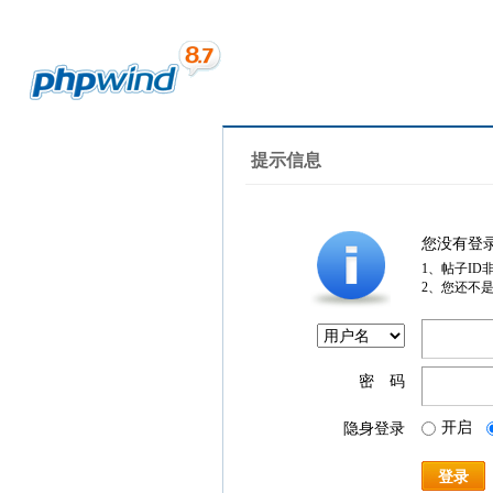
提示信息
您没有登
1、帖子ID
2、您还不
密 码
开启
隐身登录
登录