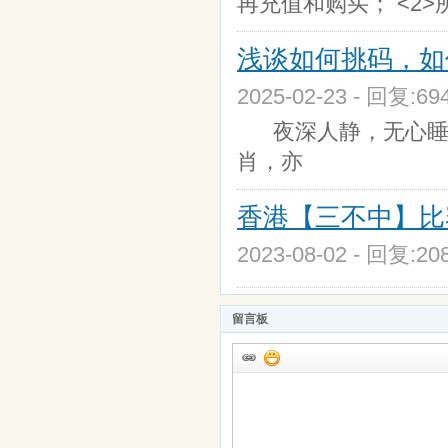
再充值和购买； <2>
浅谈如何挑码，如
2025-02-23 - 回复:6
夜深人静，无心睡眠
肖，亦
香港【三不中】比赛于20
2023-08-02 - 回复:2
留言板