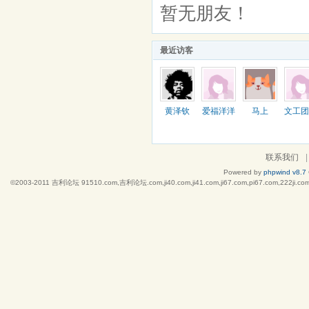
暂无朋友！
最近访客
黄泽钦
爱福洋洋
马上
文工团
联系我们
|
Powered by
phpwind v8.7
©2003-2011
吉利论坛 91510.com,吉利论坛.com,ji40.com,ji41.com,ji67.com,pi67.co