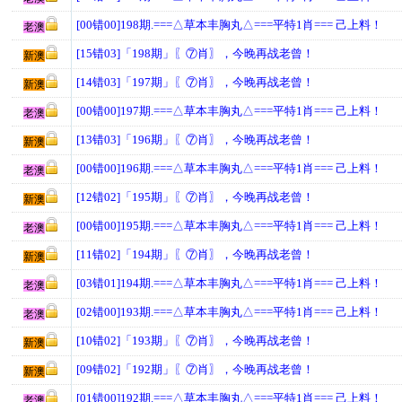
[00错00]198期.===△草本丰胸丸△===平特1肖=== 己上料！
老澳
[15错03]「198期」〖⑦肖〗，今晚再战老曾！
新澳
[14错03]「197期」〖⑦肖〗，今晚再战老曾！
新澳
[00错00]197期.===△草本丰胸丸△===平特1肖=== 己上料！
老澳
[13错03]「196期」〖⑦肖〗，今晚再战老曾！
新澳
[00错00]196期.===△草本丰胸丸△===平特1肖=== 己上料！
老澳
[12错02]「195期」〖⑦肖〗，今晚再战老曾！
新澳
[00错00]195期.===△草本丰胸丸△===平特1肖=== 己上料！
老澳
[11错02]「194期」〖⑦肖〗，今晚再战老曾！
新澳
[03错01]194期.===△草本丰胸丸△===平特1肖=== 己上料！
老澳
[02错00]193期.===△草本丰胸丸△===平特1肖=== 己上料！
老澳
[10错02]「193期」〖⑦肖〗，今晚再战老曾！
新澳
[09错02]「192期」〖⑦肖〗，今晚再战老曾！
新澳
[01错00]192期.===△草本丰胸丸△===平特1肖=== 己上料！
老澳