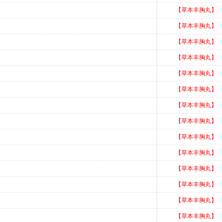
【草本丰胸丸】
【草本丰胸丸】
【草本丰胸丸】
【草本丰胸丸】
【草本丰胸丸】
【草本丰胸丸】
【草本丰胸丸】
【草本丰胸丸】
【草本丰胸丸】
【草本丰胸丸】
【草本丰胸丸】
【草本丰胸丸】
【草本丰胸丸】
【草本丰胸丸】