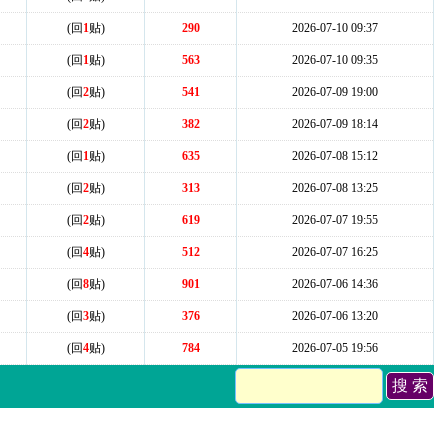
(回
1
贴)
290
2026-07-10 09:37
(回
1
贴)
563
2026-07-10 09:35
(回
2
贴)
541
2026-07-09 19:00
(回
2
贴)
382
2026-07-09 18:14
(回
1
贴)
635
2026-07-08 15:12
(回
2
贴)
313
2026-07-08 13:25
(回
2
贴)
619
2026-07-07 19:55
(回
4
贴)
512
2026-07-07 16:25
(回
8
贴)
901
2026-07-06 14:36
(回
3
贴)
376
2026-07-06 13:20
(回
4
贴)
784
2026-07-05 19:56