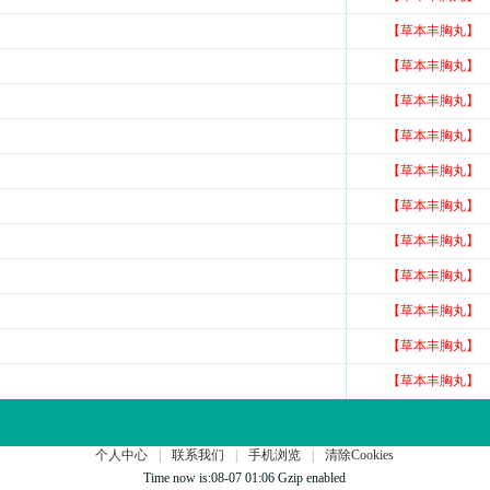
【草本丰胸丸】
【草本丰胸丸】
【草本丰胸丸】
【草本丰胸丸】
【草本丰胸丸】
【草本丰胸丸】
【草本丰胸丸】
【草本丰胸丸】
【草本丰胸丸】
【草本丰胸丸】
【草本丰胸丸】
个人中心
|
联系我们
|
手机浏览
|
清除Cookies
Time now is:08-07 01:06 Gzip enabled