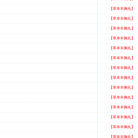
【草本丰胸丸】
【草本丰胸丸】
【草本丰胸丸】
【草本丰胸丸】
【草本丰胸丸】
【草本丰胸丸】
【草本丰胸丸】
【草本丰胸丸】
【草本丰胸丸】
【草本丰胸丸】
【草本丰胸丸】
【草本丰胸丸】
【草本丰胸丸】
【草本丰胸丸】