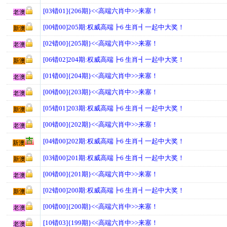
[03错01]{206期}<<高端六肖中>>来塞！
老澳
[00错00]205期:权威高端┣6 生肖┫一起中大奖！
新澳
[02错00]{205期}<<高端六肖中>>来塞！
老澳
[06错02]204期:权威高端┣6 生肖┫一起中大奖！
新澳
[01错00]{204期}<<高端六肖中>>来塞！
老澳
[00错00]{203期}<<高端六肖中>>来塞！
老澳
[05错01]203期:权威高端┣6 生肖┫一起中大奖！
新澳
[00错00]{202期}<<高端六肖中>>来塞！
老澳
[04错00]202期:权威高端┣6 生肖┫一起中大奖！
新澳
[03错00]201期:权威高端┣6 生肖┫一起中大奖！
新澳
[00错00]{201期}<<高端六肖中>>来塞！
老澳
[02错00]200期:权威高端┣6 生肖┫一起中大奖！
新澳
[00错00]{200期}<<高端六肖中>>来塞！
老澳
[10错03]{199期}<<高端六肖中>>来塞！
老澳