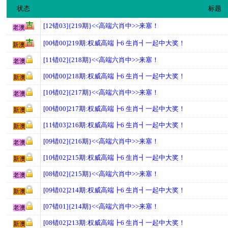
状态
标题
[12错03]{219期}<<高端六肖中>>来塞！
老澳
[00错00]219期:权威高端┣6 生肖┫一起中大奖！
新澳
[11错02]{218期}<<高端六肖中>>来塞！
老澳
[00错00]218期:权威高端┣6 生肖┫一起中大奖！
新澳
[10错02]{217期}<<高端六肖中>>来塞！
老澳
[00错00]217期:权威高端┣6 生肖┫一起中大奖！
新澳
[11错03]216期:权威高端┣6 生肖┫一起中大奖！
新澳
[09错02]{216期}<<高端六肖中>>来塞！
老澳
[10错02]215期:权威高端┣6 生肖┫一起中大奖！
新澳
[08错02]{215期}<<高端六肖中>>来塞！
老澳
[09错02]214期:权威高端┣6 生肖┫一起中大奖！
新澳
[07错01]{214期}<<高端六肖中>>来塞！
老澳
[08错02]213期:权威高端┣6 生肖┫一起中大奖！
新澳