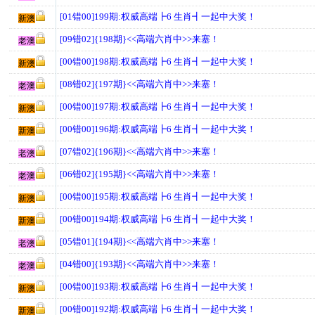
[01错00]199期:权威高端┣6 生肖┫一起中大奖！
新澳
[09错02]{198期}<<高端六肖中>>来塞！
老澳
[00错00]198期:权威高端┣6 生肖┫一起中大奖！
新澳
[08错02]{197期}<<高端六肖中>>来塞！
老澳
[00错00]197期:权威高端┣6 生肖┫一起中大奖！
新澳
[00错00]196期:权威高端┣6 生肖┫一起中大奖！
新澳
[07错02]{196期}<<高端六肖中>>来塞！
老澳
[06错02]{195期}<<高端六肖中>>来塞！
老澳
[00错00]195期:权威高端┣6 生肖┫一起中大奖！
新澳
[00错00]194期:权威高端┣6 生肖┫一起中大奖！
新澳
[05错01]{194期}<<高端六肖中>>来塞！
老澳
[04错00]{193期}<<高端六肖中>>来塞！
老澳
[00错00]193期:权威高端┣6 生肖┫一起中大奖！
新澳
[00错00]192期:权威高端┣6 生肖┫一起中大奖！
新澳