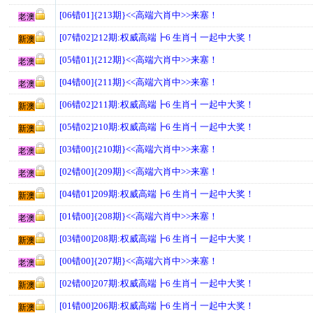
[06错01]{213期}<<高端六肖中>>来塞！
老澳
[07错02]212期:权威高端┣6 生肖┫一起中大奖！
新澳
[05错01]{212期}<<高端六肖中>>来塞！
老澳
[04错00]{211期}<<高端六肖中>>来塞！
老澳
[06错02]211期:权威高端┣6 生肖┫一起中大奖！
新澳
[05错02]210期:权威高端┣6 生肖┫一起中大奖！
新澳
[03错00]{210期}<<高端六肖中>>来塞！
老澳
[02错00]{209期}<<高端六肖中>>来塞！
老澳
[04错01]209期:权威高端┣6 生肖┫一起中大奖！
新澳
[01错00]{208期}<<高端六肖中>>来塞！
老澳
[03错00]208期:权威高端┣6 生肖┫一起中大奖！
新澳
[00错00]{207期}<<高端六肖中>>来塞！
老澳
[02错00]207期:权威高端┣6 生肖┫一起中大奖！
新澳
[01错00]206期:权威高端┣6 生肖┫一起中大奖！
新澳