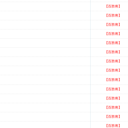
【百胜将】
【百胜将】
【百胜将】
【百胜将】
【百胜将】
【百胜将】
【百胜将】
【百胜将】
【百胜将】
【百胜将】
【百胜将】
【百胜将】
【百胜将】
【百胜将】